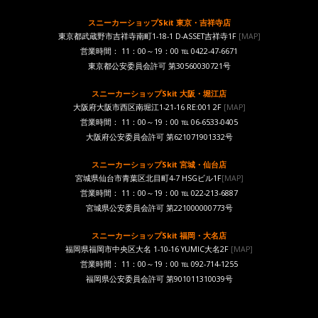
スニーカーショップSkit 東京・吉祥寺店
東京都武蔵野市吉祥寺南町1-18-1 D-ASSET吉祥寺1F
[MAP]
営業時間： 11：00～19：00 ℡ 0422-47-6671
東京都公安委員会許可 第30560030721号
スニーカーショップSkit 大阪・堀江店
大阪府大阪市西区南堀江1-21-16 RE:001 2F
[MAP]
営業時間： 11：00～19：00 ℡ 06-6533-0405
大阪府公安委員会許可 第621071901332号
スニーカーショップSkit 宮城・仙台店
宮城県仙台市青葉区北目町4-7 HSGビル1F
[MAP]
営業時間： 11：00～19：00 ℡ 022-213-6887
宮城県公安委員会許可 第221000000773号
スニーカーショップSkit 福岡・大名店
福岡県福岡市中央区大名 1-10-16 YUMIC大名2F
[MAP]
営業時間： 11：00～19：00 ℡ 092-714-1255
福岡県公安委員会許可 第901011310039号