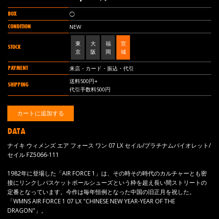
BOX
◯
CONDITION
NEW
東
大
福
宮
STOCK
京
阪
岡
城
PAYMENT
来店・カード・振込・代引
送料500円+
SHIPPING
代引手数料500円
DATA
ナイキ ウィメンズ エア フォース ワン 07 LX セイル/プラチナムバイオレット/
セイル FZ5066-111
1982年に登場した「AIR FORCE 1」は、その時その時代のカルチャーとも密
接にリンクしバスケットボールシューズという枠を超え長い間ストリートの
定番となっています。今作は毎年恒例となった中国の旧正月を祝した。
「WMNS AIR FORCE 1 07 LX "CHINESE NEW YEAR-YEAR OF THE
DRAGON"」。