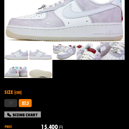
SIZE (cm)
27
27.5
15,400
PRICE
円