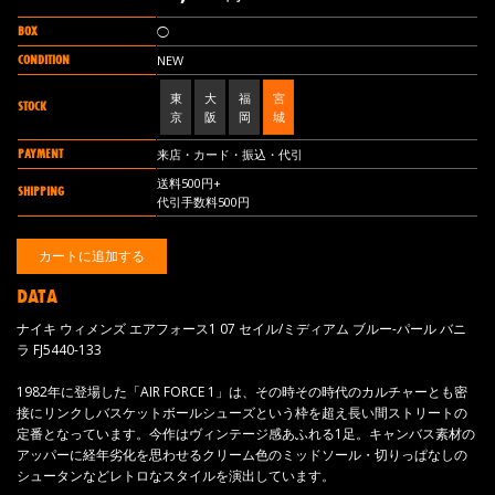
BOX
◯
CONDITION
NEW
東
大
福
宮
STOCK
京
阪
岡
城
PAYMENT
来店・カード・振込・代引
送料500円+
SHIPPING
代引手数料500円
DATA
ナイキ ウィメンズ エアフォース1 07 セイル/ミディアム ブルー-パール バニ
ラ FJ5440-133
1982年に登場した「AIR FORCE 1」は、その時その時代のカルチャーとも密
接にリンクしバスケットボールシューズという枠を超え長い間ストリートの
定番となっています。今作はヴィンテージ感あふれる1足。キャンバス素材の
アッパーに経年劣化を思わせるクリーム色のミッドソール・切りっぱなしの
シュータンなどレトロなスタイルを演出しています。