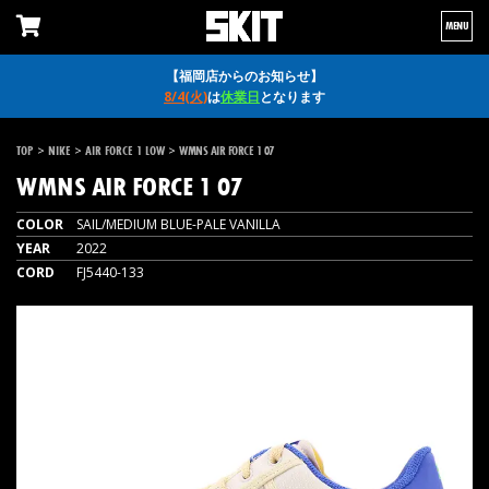
MENU
【福岡店からのお知らせ】
8/4(火)
は
休業日
となります
>
>
>
TOP
NIKE
AIR FORCE 1 LOW
WMNS AIR FORCE 1 07
WMNS AIR FORCE 1 07
COLOR
SAIL/MEDIUM BLUE-PALE VANILLA
YEAR
2022
CORD
FJ5440-133