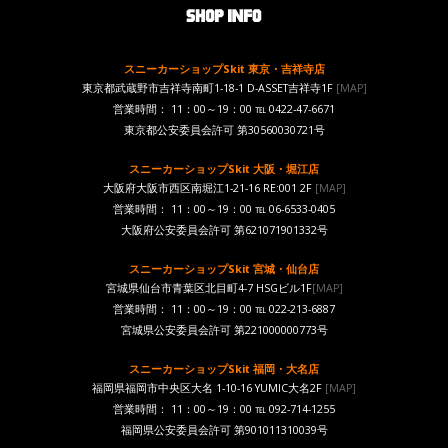
スニーカーショップSkit 東京・吉祥寺店
東京都武蔵野市吉祥寺南町1-18-1 D-ASSET吉祥寺1F
[MAP]
営業時間： 11：00～19：00 ℡ 0422-47-6671
東京都公安委員会許可 第30560030721号
スニーカーショップSkit 大阪・堀江店
大阪府大阪市西区南堀江1-21-16 RE:001 2F
[MAP]
営業時間： 11：00～19：00 ℡ 06-6533-0405
大阪府公安委員会許可 第621071901332号
スニーカーショップSkit 宮城・仙台店
宮城県仙台市青葉区北目町4-7 HSGビル1F
[MAP]
営業時間： 11：00～19：00 ℡ 022-213-6887
宮城県公安委員会許可 第221000000773号
スニーカーショップSkit 福岡・大名店
福岡県福岡市中央区大名 1-10-16 YUMIC大名2F
[MAP]
営業時間： 11：00～19：00 ℡ 092-714-1255
福岡県公安委員会許可 第901011310039号