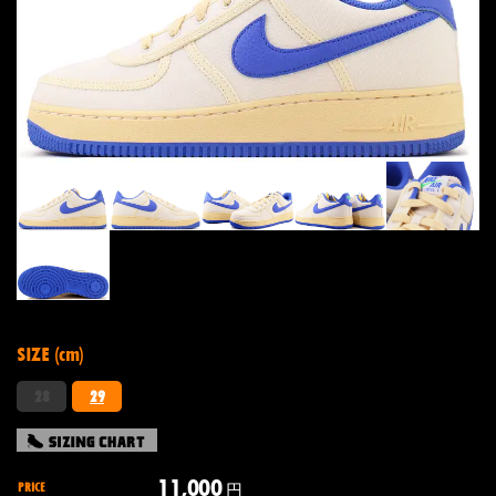
SIZE (cm)
28
29
11,000
PRICE
円