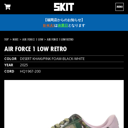
MENU
【福岡店からのお知らせ】
8/4(火)
は
休業日
となります
>
>
>
TOP
NIKE
AIR FORCE 1 LOW
AIR FORCE 1 LOW RETRO
AIR FORCE 1 LOW RETRO
COLOR
DESERT KHAKI/PINK FOAM-BLACK-WHITE
YEAR
2025
CORD
HQ1967-200