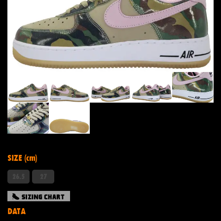
SIZE (cm)
26.5
27
DATA