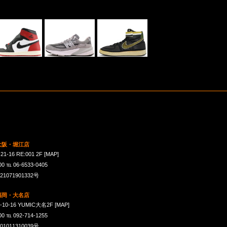
 大阪・堀江店
16 RE:001 2F
[MAP]
℡ 06-6533-0405
071901332号
 福岡・大名店
-16 YUMIC大名2F
[MAP]
℡ 092-714-1255
011310039号