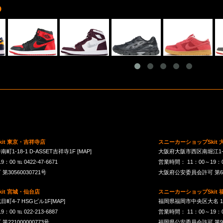
D
it 東京・吉祥寺店
スニーカーショップSkit
1-18-1 D-ASSET吉祥寺1F
[MAP]
大阪府大阪市西区南堀江1-21-
00 ℡ 0422-47-6671
営業時間： 11：00～19：00 
30560030721号
大阪府公安委員会許可 第621
it 宮城・仙台店
スニーカーショップSkit
町4-7 HSGビル1F
[MAP]
福岡県福岡市中央区大名 1-10
00 ℡ 022-213-6887
営業時間： 11：00～19：00 
21000000773号
福岡県公安委員会許可 第901