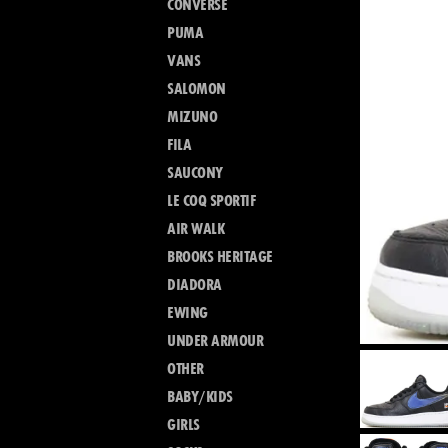
CONVERSE
PUMA
VANS
SALOMON
MIZUNO
FILA
SAUCONY
LE COQ SPORTIF
AIR WALK
BROOKS HERITAGE
DIADORA
EWING
UNDER ARMOUR
OTHER
BABY/KIDS
GIRLS