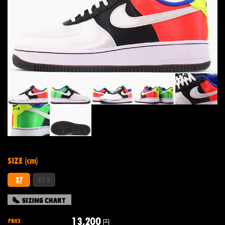
SIZE (cm)
27
27.5
13,200
PRICE
円