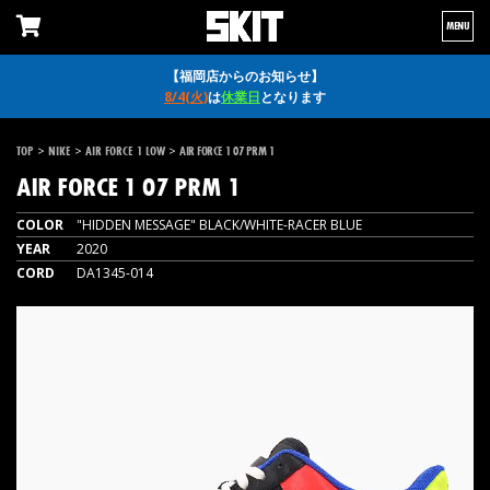
MENU
【福岡店からのお知らせ】
8/4(火)
は
休業日
となります
>
>
>
TOP
NIKE
AIR FORCE 1 LOW
AIR FORCE 1 07 PRM 1
AIR FORCE 1 07 PRM 1
COLOR
"HIDDEN MESSAGE" BLACK/WHITE-RACER BLUE
YEAR
2020
CORD
DA1345-014