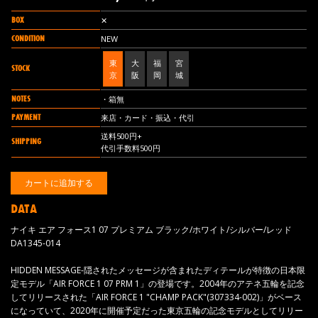
BOX
✕
CONDITION
NEW
東
大
福
宮
STOCK
京
阪
岡
城
NOTES
・箱無
PAYMENT
来店・カード・振込・代引
送料500円+
SHIPPING
代引手数料500円
DATA
ナイキ エア フォース1 07 プレミアム ブラック/ホワイト/シルバー/レッド
DA1345-014
HIDDEN MESSAGE-隠されたメッセージが含まれたディテールが特徴の日本限
定モデル「AIR FORCE 1 07 PRM 1」の登場です。2004年のアテネ五輪を記念
してリリースされた「AIR FORCE 1 "CHAMP PACK"(307334-002)」がベース
になっていて、2020年に開催予定だった東京五輪の記念モデルとしてリリー