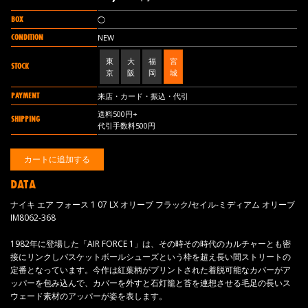
BOX
◯
CONDITION
NEW
東
大
福
宮
STOCK
京
阪
岡
城
PAYMENT
来店・カード・振込・代引
送料500円+
SHIPPING
代引手数料500円
DATA
ナイキ エア フォース 1 07 LX オリーブ フラック/セイル-ミディアム オリーブ
IM8062-368
1982年に登場した「AIR FORCE 1」は、その時その時代のカルチャーとも密
接にリンクしバスケットボールシューズという枠を超え長い間ストリートの
定番となっています。今作は紅葉柄がプリントされた着脱可能なカバーがア
ッパーを包み込んで、カバーを外すと石灯籠と苔を連想させる毛足の長いス
ウェード素材のアッパーが姿を表します。