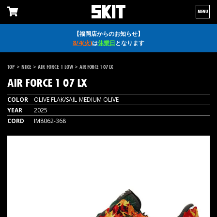
MENU
【福岡店からのお知らせ】
8/4(火)
は
休業日
となります
>
>
>
TOP
NIKE
AIR FORCE 1 LOW
AIR FORCE 1 07 LX
AIR FORCE 1 07 LX
COLOR
OLIVE FLAK/SAIL-MEDIUM OLIVE
YEAR
2025
CORD
IM8062-368