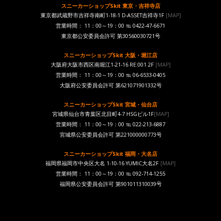
スニーカーショップSkit 東京・吉祥寺店
東京都武蔵野市吉祥寺南町1-18-1 D-ASSET吉祥寺1F
[MAP]
営業時間： 11：00～19：00 ℡ 0422-47-6671
東京都公安委員会許可 第30560030721号
スニーカーショップSkit 大阪・堀江店
大阪府大阪市西区南堀江1-21-16 RE:001 2F
[MAP]
営業時間： 11：00～19：00 ℡ 06-6533-0405
大阪府公安委員会許可 第621071901332号
スニーカーショップSkit 宮城・仙台店
宮城県仙台市青葉区北目町4-7 HSGビル1F
[MAP]
営業時間： 11：00～19：00 ℡ 022-213-6887
宮城県公安委員会許可 第221000000773号
スニーカーショップSkit 福岡・大名店
福岡県福岡市中央区大名 1-10-16 YUMIC大名2F
[MAP]
営業時間： 11：00～19：00 ℡ 092-714-1255
福岡県公安委員会許可 第901011310039号