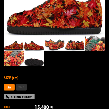
SIZE (cm)
26
26.5
15,400
PRICE
円