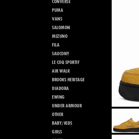
CONVERSE
PUMA
VANS
SALOMON
MIZUNO
FILA
SAUCONY
LE COQ SPORTIF
AIR WALK
BROOKS HERITAGE
DIADORA
EWING
UNDER ARMOUR
OTHER
BABY/KIDS
GIRLS