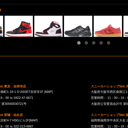
D
it 東京・吉祥寺店
スニーカーショップSkit
1-18-1 D-ASSET吉祥寺1F
[MAP]
大阪府大阪市西区南堀江1-21-
00 ℡ 0422-47-6671
営業時間： 11：00～19：00 
30560030721号
大阪府公安委員会許可 第621
it 宮城・仙台店
スニーカーショップSkit
町4-7 HSGビル1F
[MAP]
福岡県福岡市中央区大名 1-10
00 ℡ 022-213-6887
営業時間： 11：00～19：00 