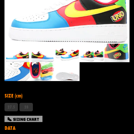
SIZE (cm)
27.5
28
DATA