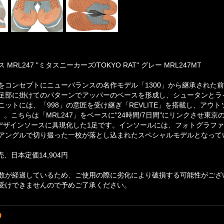
MRL247 "ミタスニーカーズ/TOKYO RAT" グレー MRL247MT
日間をコンセプトにニューバランスの名作モデル「1300」から継承された
足部に掛けてのパターンでアッパーのベースを形成し、シュータンとラ
ニットには、「998」の意匠を受け継ぎ「REVLITE」を搭載し、ア
7」。こちらは「MRL247」をベースに"24時間/7日間"にリンクさせ
デザインソースに具現化した1足です。インソールには、フォトグラファー「
アングルで切り撮った一枚が落とし込まれたスペシャルモデルとなって
売、日本定価14,904円
数が経過しているため、ご使用の際に劣化により破損する可能性がござ
受けできませんので予めご了承ください。
D