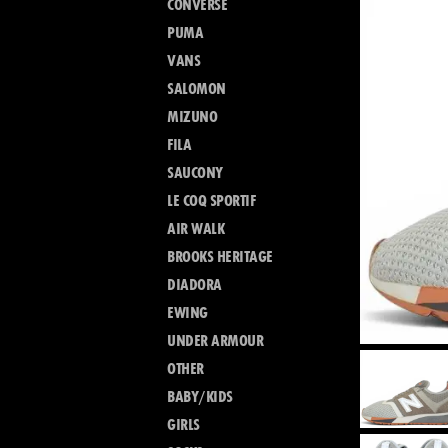
CONVERSE
PUMA
VANS
SALOMON
MIZUNO
FILA
SAUCONY
LE COQ SPORTIF
AIR WALK
BROOKS HERITAGE
DIADORA
EWING
UNDER ARMOUR
OTHER
BABY/KIDS
GIRLS