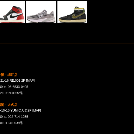
 大阪・堀江店
16 RE:001 2F
[MAP]
℡ 06-6533-0405
071901332号
 福岡・大名店
-16 YUMIC大名2F
[MAP]
℡ 092-714-1255
011310039号