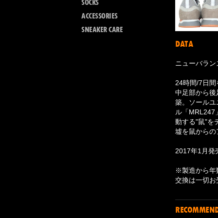
SOCKS
ACCESSORIES
SNEAKER CARE
DATA
ニューバランス 
24時間/7
中足部から後
築。ソールユ
ル「MRL24
動する"鼠"を
墟を鼠からの
2017年1月発
※製造から年
交換は一切お
RECOMMEN