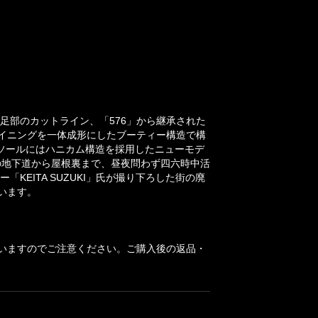
前足部のカットライン、「576」から継承された
イニングを一体成形にしたブーティー構造で構
ウトソールにはハニカム構造を採用したニューモデ
東京の地下道から屋根裏まで、昼夜問わず四六時中活
KEITA SUZUKI」氏が撮り下ろした街の廃
います。
いますのでご注意ください。ご購入後の返品・