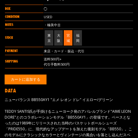
BOX
◯
CONDITION
USED
NOTES
・極美中古
東
大
宮
福
STOCK
京
阪
城
岡
PAYMENT
来店・カード・振込・代引
送料500円+
SHIPPING
代引手数料500円
DATA
ニューバランス BB550AY1 "エメ レオン ドレ" イエロー/グリーン
TEDDY SANTIS氏が手掛けるニューヨーク発のアパレルブランド"AIME LEON
DORE"とのコラボレーションモデル「BB550AY1」の登場です。ベースとな
ったのは1989年にリリースされた当時のバスケットボールシューズ
「PRIDE550」に、現代的なアップデートを加えた復刻モデル「BB550」。こ
のモデルにクラシックなカラーとヴィンテージの風合いを落とし込んだスペ