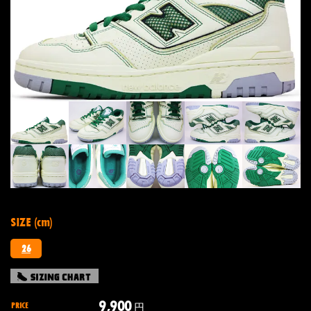
SIZE (cm)
26
9,900
PRICE
円