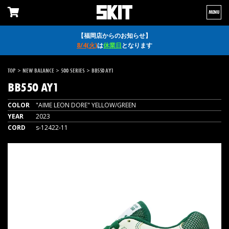
MENU
【福岡店からのお知らせ】
8/4(火)
は
休業日
となります
>
>
>
TOP
NEW BALANCE
500 SERIES
BB550 AY1
BB550 AY1
COLOR
"AIME LEON DORE" YELLOW/GREEN
YEAR
2023
CORD
s-12422-11