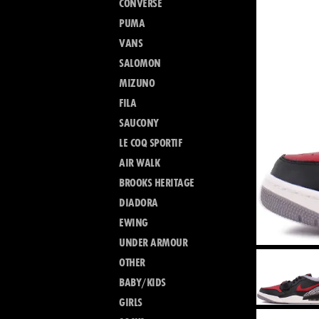
CONVERSE
PUMA
VANS
SALOMON
MIZUNO
FILA
SAUCONY
LE COQ SPORTIF
AIR WALK
BROOKS HERITAGE
DIADORA
EWING
UNDER ARMOUR
OTHER
BABY/KIDS
GIRLS