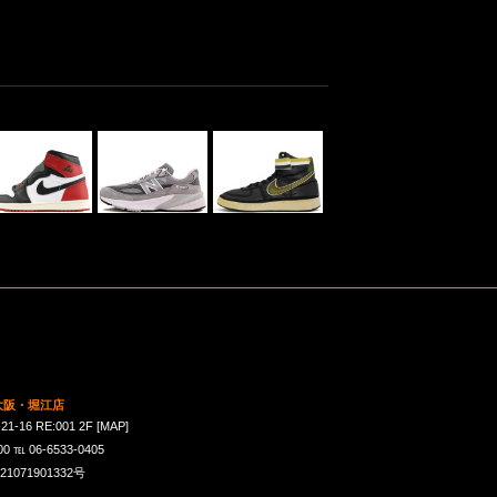
 大阪・堀江店
16 RE:001 2F
[MAP]
℡ 06-6533-0405
071901332号