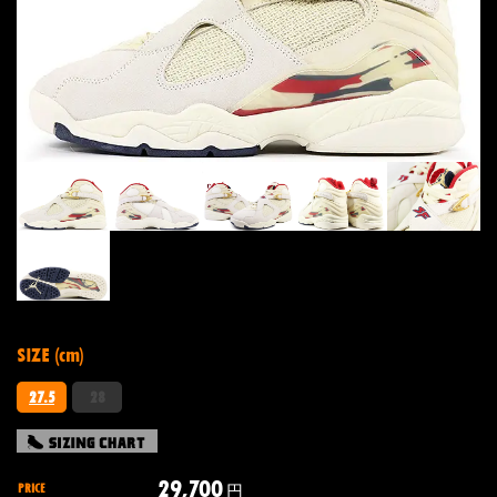
SIZE (cm)
27.5
28
29,700
PRICE
円