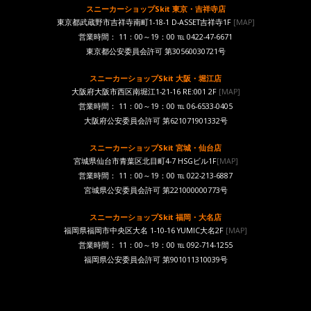
スニーカーショップSkit 東京・吉祥寺店
東京都武蔵野市吉祥寺南町1-18-1 D-ASSET吉祥寺1F
[MAP]
営業時間： 11：00～19：00 ℡ 0422-47-6671
東京都公安委員会許可 第30560030721号
スニーカーショップSkit 大阪・堀江店
大阪府大阪市西区南堀江1-21-16 RE:001 2F
[MAP]
営業時間： 11：00～19：00 ℡ 06-6533-0405
大阪府公安委員会許可 第621071901332号
スニーカーショップSkit 宮城・仙台店
宮城県仙台市青葉区北目町4-7 HSGビル1F
[MAP]
営業時間： 11：00～19：00 ℡ 022-213-6887
宮城県公安委員会許可 第221000000773号
スニーカーショップSkit 福岡・大名店
福岡県福岡市中央区大名 1-10-16 YUMIC大名2F
[MAP]
営業時間： 11：00～19：00 ℡ 092-714-1255
福岡県公安委員会許可 第901011310039号