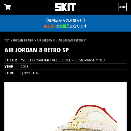
MENU
【福岡店からのお知らせ】
8/4(火)
は
休業日
となります
>
>
>
TOP
JORDAN BRAND
AIR JORDAN 8
AIR JORDAN 8 RETRO SP
AIR JORDAN 8 RETRO SP
COLOR
"SOLEFLY"SAIL/METALLIC GOLD-FOSSIL-VARSITY RED
YEAR
2023
CORD
FJ2850-107