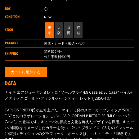
BOX
◯
CONDITION
NEW
東
大
福
宮
STOCK
京
阪
岡
城
PAYMENT
来店・カード・振込・代引
送料500円+
SHIPPING
代引手数料500円
DATA
ナイキ エアジョーダン 8 レトロ "ソールフライ/Mi Casa es Su Casa" セイル/
メタリック ゴールド-フォシル-バーシティー レッド FJ2850-107
CARLOS PRIETO氏が立ち上げた、マイアミ発のスニーカーブティック"SOLE
FLY"とのコラボレーションモデル「AIR JORDAN 8 RETRO SP "Mi Casa es Su
Casa"」の登場です。キューバの伝統と文化を称えたデザインを採用。キュー
バの国旗をイメージしたカラーを使い、2つのブランドロゴ入りのインソール
に特別エディションのグラフィック。ボックスは、コミュニティの理念であ