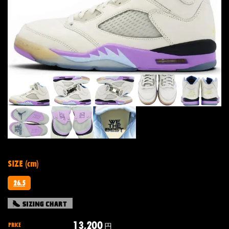
SIZE (cm)
26.5
13,200
PRICE
円