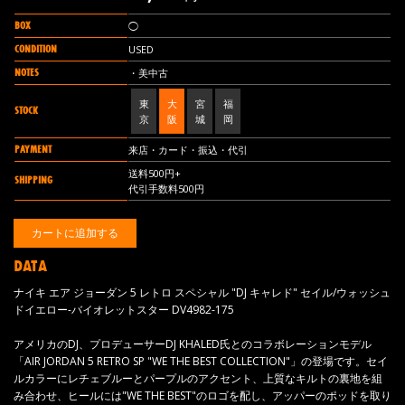
BOX
◯
CONDITION
USED
NOTES
・美中古
東
大
宮
福
STOCK
京
阪
城
岡
PAYMENT
来店・カード・振込・代引
送料500円+
SHIPPING
代引手数料500円
DATA
ナイキ エア ジョーダン 5 レトロ スペシャル "DJ キャレド" セイル/ウォッシュ
ドイエロー-バイオレットスター DV4982-175
アメリカのDJ、プロデューサーDJ KHALED氏とのコラボレーションモデル
「AIR JORDAN 5 RETRO SP "WE THE BEST COLLECTION"」の登場です。セイ
ルカラーにレチェブルーとパープルのアクセント、上質なキルトの裏地を組
み合わせ、ヒールには"WE THE BEST"のロゴを配し、アッパーのポッドを取り