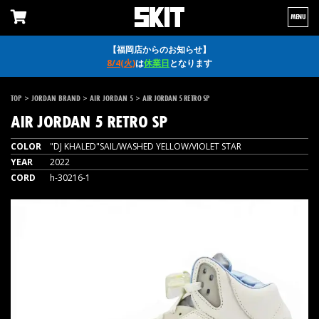
MENU
【福岡店からのお知らせ】
8/4(火)
は
休業日
となります
>
>
>
TOP
JORDAN BRAND
AIR JORDAN 5
AIR JORDAN 5 RETRO SP
AIR JORDAN 5 RETRO SP
COLOR
"DJ KHALED"SAIL/WASHED YELLOW/VIOLET STAR
YEAR
2022
CORD
h-30216-1