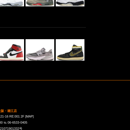
 大阪・堀江店
16 RE:001 2F
[MAP]
℡ 06-6533-0405
071901332号