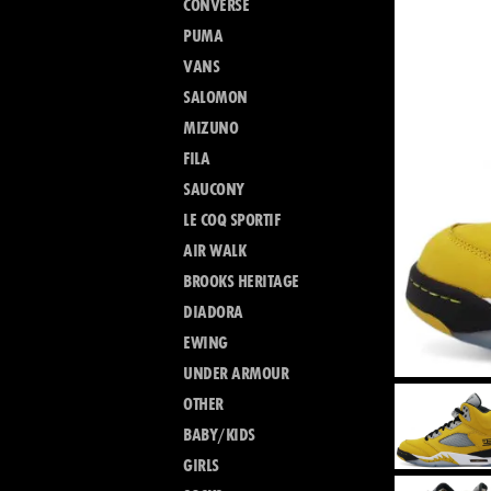
CONVERSE
PUMA
VANS
SALOMON
MIZUNO
FILA
SAUCONY
LE COQ SPORTIF
AIR WALK
BROOKS HERITAGE
DIADORA
EWING
UNDER ARMOUR
OTHER
BABY/KIDS
GIRLS