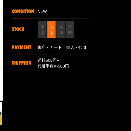
CONDITION
NEW
東
大
福
宮
STOCK
京
阪
岡
城
PAYMENT
来店・カード・振込・代引
送料500円+
SHIPPING
代引手数料500円