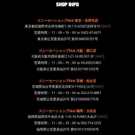
スニーカーショップSkit 東京・吉祥寺店
東京都武蔵野市吉祥寺南町1-18-1 D-ASSET吉祥寺1F
[MAP]
営業時間： 11：00～19：00 ℡ 0422-47-6671
東京都公安委員会許可 第30560030721号
スニーカーショップSkit 大阪・堀江店
大阪府大阪市西区南堀江1-21-16 RE:001 2F
[MAP]
営業時間： 11：00～19：00 ℡ 06-6533-0405
大阪府公安委員会許可 第621071901332号
スニーカーショップSkit 宮城・仙台店
宮城県仙台市青葉区北目町4-7 HSGビル1F
[MAP]
営業時間： 11：00～19：00 ℡ 022-213-6887
宮城県公安委員会許可 第221000000773号
スニーカーショップSkit 福岡・大名店
福岡県福岡市中央区大名 1-10-16 YUMIC大名2F
[MAP]
営業時間： 11：00～19：00 ℡ 092-714-1255
福岡県公安委員会許可 第901011310039号