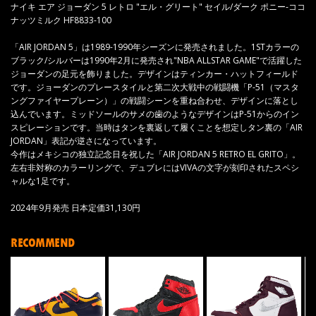
ナイキ エア ジョーダン 5 レトロ "エル・グリート" セイル/ダーク ポニー-ココ
ナッツミルク HF8833-100
「AIR JORDAN 5」は1989-1990年シーズンに発売されました。1STカラーの
ブラック/シルバーは1990年2月に発売され"NBA ALLSTAR GAME"で活躍した
ジョーダンの足元を飾りました。デザインはティンカー・ハットフィールド
です。ジョーダンのプレースタイルと第二次大戦中の戦闘機「P-51（マスタ
ングファイヤープレーン）」の戦闘シーンを重ね合わせ、デザインに落とし
込んでいます。ミッドソールのサメの歯のようなデザインはP-51からのイン
スピレーションです。当時はタンを裏返して履くことを想定しタン裏の「AIR
JORDAN」表記が逆さになっています。
今作はメキシコの独立記念日を祝した「AIR JORDAN 5 RETRO EL GRITO」。
左右非対称のカラーリングで、デュブレにはVIVAの文字が刻印されたスペシ
ャルな1足です。
2024年9月発売 日本定価31,130円
RECOMMEND