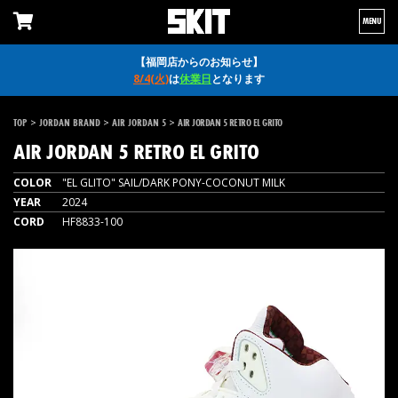
MENU
【福岡店からのお知らせ】
8/4(火)
は
休業日
となります
>
>
>
TOP
JORDAN BRAND
AIR JORDAN 5
AIR JORDAN 5 RETRO EL GRITO
AIR JORDAN 5 RETRO EL GRITO
COLOR
"EL GLITO" SAIL/DARK PONY-COCONUT MILK
YEAR
2024
CORD
HF8833-100