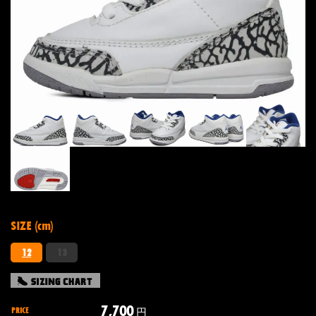
SIZE (cm)
12
13
7,700
PRICE
円