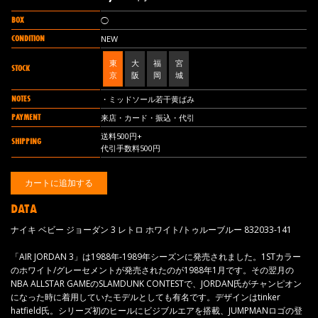
BOX
◯
CONDITION
NEW
東
大
福
宮
STOCK
京
阪
岡
城
NOTES
・ミッドソール若干黄ばみ
PAYMENT
来店・カード・振込・代引
送料500円+
SHIPPING
代引手数料500円
DATA
ナイキ ベビー ジョーダン 3 レトロ ホワイト/トゥルーブルー 832033-141
「AIR JORDAN 3」は1988年-1989年シーズンに発売されました。1STカラー
のホワイト/グレーセメントが発売されたのが1988年1月です。その翌月の
NBA ALLSTAR GAMEのSLAMDUNK CONTESTで、JORDAN氏がチャンピオン
になった時に着用していたモデルとしても有名です。デザインはtinker
hatfield氏。シリーズ初のヒールにビジブルエアを搭載、JUMPMANロゴの登