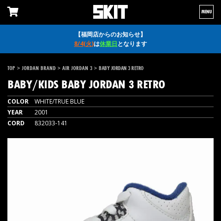
MENU
【福岡店からのお知らせ】
8/4(火)
は
休業日
となります
>
>
>
TOP
JORDAN BRAND
AIR JORDAN 3
BABY JORDAN 3 RETRO
BABY/KIDS
BABY JORDAN 3 RETRO
COLOR
WHITE/TRUE BLUE
YEAR
2001
CORD
832033-141