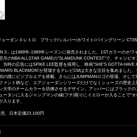
ジョーダン 3 レトロ ブラック/シルバー/ホワイト/パイングリーン CT853
RDAN 3」は1988年-1989年シーズンに発売されました。1STカラーの
月のNBA ALLSTAR GAMEの"SLAMDUNK CONTEST"で、
時の広告にはSPIKE LEE監督を採用し、映画"SHE'S GOTTA HAVE
"MARS BLACKMON"が登場するテレビCMは大きな注目を集めまし
初の踵にビジブルエアを搭載、さらにはJUMPMANロゴの登場、そし
ファント柄など、エアジョーダンシリーズだけでなくシューズの歴史上
ン大学のチームカラーを彷彿させるデザイン。アッパーにはブラックの
ュータンに入るジャンプマンの縁(フチ)取りにイエローが入ることで"
が入ります。
発売、日本定価23,100円
R