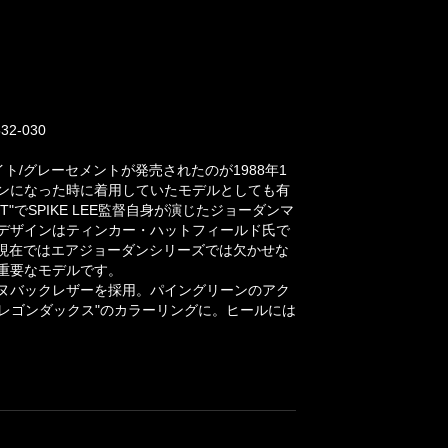
2-030
ホワイト/グレーセメントが発売されたのが1988年1
チャンピオンになった時に着用していたモデルとしても有
 IT"でSPIKE LEE監督自身が演じたジョーダンマ
た。デザインはティンカー・ハットフィールド氏で
て現在ではエアジョーダンシリーズでは欠かせな
重要なモデルです。
ヌバックレザーを採用。パイングリーンのアク
オレゴンダックス"のカラーリングに。ヒールには