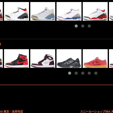
D
it 東京・吉祥寺店
スニーカーショップSkit