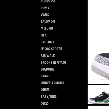
CONVERSE
PUMA
VANS
SALOMON
MIZUNO
FILA
SAUCONY
LE COQ SPORTIF
AIR WALK
BROOKS HERITAGE
DIADORA
EWING
UNDER ARMOUR
OTHER
BABY/KIDS
GIRLS