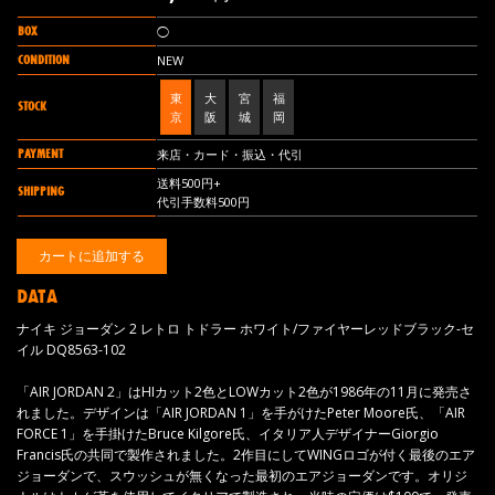
BOX
◯
CONDITION
NEW
東
大
宮
福
STOCK
京
阪
城
岡
PAYMENT
来店・カード・振込・代引
送料500円+
SHIPPING
代引手数料500円
DATA
ナイキ ジョーダン 2 レトロ トドラー ホワイト/ファイヤーレッドブラック-セ
イル DQ8563-102
「AIR JORDAN 2」はHIカット2色とLOWカット2色が1986年の11月に発売さ
れました。デザインは「AIR JORDAN 1」を手がけたPeter Moore氏、「AIR
FORCE 1」を手掛けたBruce Kilgore氏、イタリア人デザイナーGiorgio
Francis氏の共同で製作されました。2作目にしてWINGロゴが付く最後のエア
ジョーダンで、スウッシュが無くなった最初のエアジョーダンです。オリジ