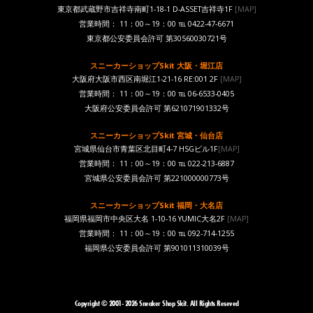
東京都武蔵野市吉祥寺南町1-18-1 D-ASSET吉祥寺1F
[MAP]
営業時間： 11：00～19：00 ℡ 0422-47-6671
東京都公安委員会許可 第30560030721号
スニーカーショップSkit 大阪・堀江店
大阪府大阪市西区南堀江1-21-16 RE:001 2F
[MAP]
営業時間： 11：00～19：00 ℡ 06-6533-0405
大阪府公安委員会許可 第621071901332号
スニーカーショップSkit 宮城・仙台店
宮城県仙台市青葉区北目町4-7 HSGビル1F
[MAP]
営業時間： 11：00～19：00 ℡ 022-213-6887
宮城県公安委員会許可 第221000000773号
スニーカーショップSkit 福岡・大名店
福岡県福岡市中央区大名 1-10-16 YUMIC大名2F
[MAP]
営業時間： 11：00～19：00 ℡ 092-714-1255
福岡県公安委員会許可 第901011310039号
Copyright © 2001- 2026 Sneaker Shop Skit. All Rights Reseved