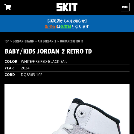
MENU
【福岡店からのお知らせ】
8/4(火)
は
休業日
となります
>
>
>
TOP
JORDAN BRAND
AIR JORDAN 2
JORDAN 2 RETRO TD
BABY/KIDS
JORDAN 2 RETRO TD
COLOR
WHITE/FIRE RED-BLACK-SAIL
YEAR
2024
CORD
DQ8563-102