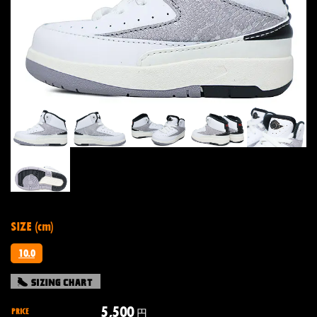
SIZE (cm)
10.0
5,500
PRICE
円