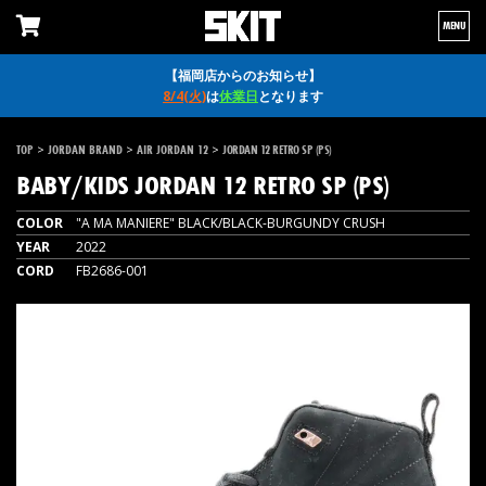
MENU
【福岡店からのお知らせ】
8/4(火)
は
休業日
となります
>
>
>
TOP
JORDAN BRAND
AIR JORDAN 12
JORDAN 12 RETRO SP (PS)
BABY/KIDS
JORDAN 12 RETRO SP (PS)
COLOR
"A MA MANIERE" BLACK/BLACK-BURGUNDY CRUSH
YEAR
2022
CORD
FB2686-001