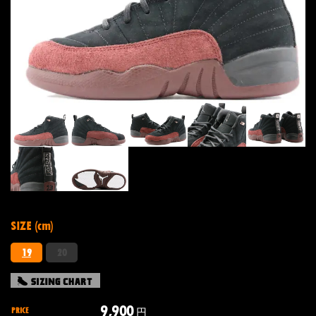
SIZE (cm)
19
20
9,900
PRICE
円