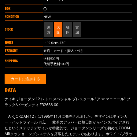
BOX
◯
CONDITION
NEW
東
大
福
宮
STOCK
京
阪
岡
城
NOTES
・19.0cm-13C
PAYMENT
来店・カード・振込・代引
送料500円+
SHIPPING
代引手数料500円
DATA
ナイキ ジョーダン 12 レトロ スペシャル プレスクール "ア マ マニエール" ブ
ラック/バーガンディ FB2686-001
「AIR JORDAN 12」は1996年11月に発売されました。デザインはティンカ
ー・ハットフィールド氏。一枚革のアッパーに旭日旗からインスパイアされ
たというステッチデザインが特徴的で、ジョーダンシリーズで初めてZOOM
AIRクッショニングシステムを搭載したモデルでもあります。ホワイト/ブラッ