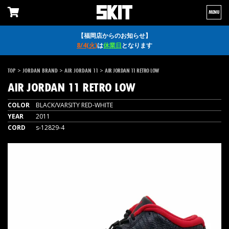
MENU
【福岡店からのお知らせ】
8/4(火)
は
休業日
となります
>
>
>
TOP
JORDAN BRAND
AIR JORDAN 11
AIR JORDAN 11 RETRO LOW
AIR JORDAN 11 RETRO LOW
COLOR
BLACK/VARSITY RED-WHITE
YEAR
2011
CORD
s-12829-4