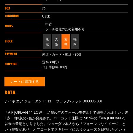
BOX
◯
CONDITION
USED
・中古
NOTES
・ソール硬化のため着用不可
東
大
宮
福
STOCK
京
阪
城
岡
PAYMENT
来店・カード・振込・代引
送料500円+
SHIPPING
代引手数料500円
DATA
ナイキ エア ジョーダン 11 ロー ブラック/レッド 306008-001
「AIR JORDAN 11 LOW」は1996年のフォールモデルして発売されました。黒
×赤、白×灰の2色が発売され、ローカット仕様は1987年の「AIR JORDAN 2」
以来の登場となりました。ジョーダン本人から「フォーマルなイメージ」と
いう提案があり、オフコートでタキシードに合うシューズを目指したという