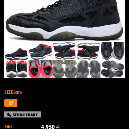
SIZE (cm)
27
4,950
PRICE
円