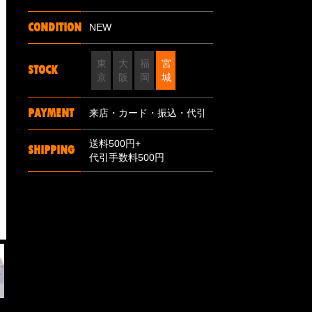
CONDITION
NEW
東
大
福
宮
STOCK
京
阪
岡
城
PAYMENT
来店・カード・振込・代引
送料500円+
SHIPPING
代引手数料500円