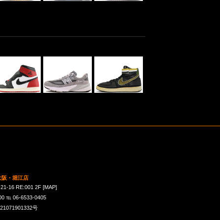
 大阪・堀江店
16 RE:001 2F
[MAP]
℡ 06-6533-0405
071901332号