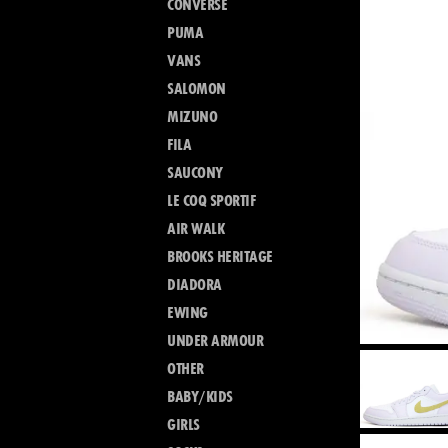
CONVERSE
PUMA
VANS
SALOMON
MIZUNO
FILA
SAUCONY
LE COQ SPORTIF
AIR WALK
BROOKS HERITAGE
DIADORA
EWING
UNDER ARMOUR
OTHER
BABY/KIDS
GIRLS