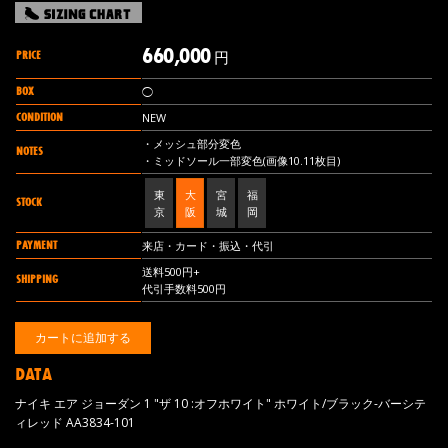
660,000
PRICE
円
BOX
◯
CONDITION
NEW
・メッシュ部分変色
NOTES
・ミッドソール一部変色(画像10.11枚目)
東
大
宮
福
STOCK
京
阪
城
岡
PAYMENT
来店・カード・振込・代引
送料500円+
SHIPPING
代引手数料500円
DATA
ナイキ エア ジョーダン 1 "ザ 10 :オフホワイト" ホワイト/ブラック-バーシテ
ィレッド AA3834-101