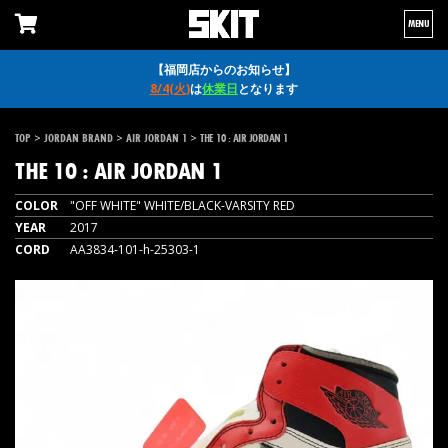
MENU
【福岡店からのお知らせ】
8/4(火)
は
休業日
となります
>
>
>
TOP
JORDAN BRAND
AIR JORDAN 1
THE 10 : AIR JORDAN 1
THE 10 : AIR JORDAN 1
COLOR
"OFF WHITE" WHITE/BLACK-VARSITY RED
YEAR
2017
CORD
AA3834-101-h-25303-1