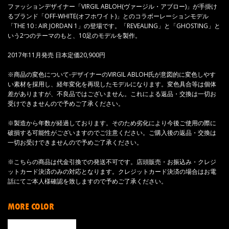
ファッションデザイナー「VIRGIL ABLOH(ヴァージル・アブロー)」が手掛け
るブランド「OFF-WHITE(オフホワイト)」とのコラボーレーションモデル
「THE 10 : AIR JORDAN 1」の登場です。「REVEALING」と「GHOSTING」と
いう2つのテーマのもと、10足のモデルを製作。
2017年11月発売 日本定価20,900円
※商品の変色について-デザイナーのVIRGIL ABLOH氏が意図的に変色しやす
い素材を採用し、経年変化を再現したモデルになります。変色具合等は個体
差がありますが、不良品ではございません。これによる返品・交換は一切お
受けできませんので予めご了承ください。
※製造から年数が経過しております。そのため劣化により今後ご使用の際に
破損する可能性がございますのでご注意ください。ご購入後の返品・交換は
一切お受けできませんので予めご了承ください。
※こちらの商品は代金引換での発送不可です。店頭販売・お振込み・クレジ
ットカード決済のみの対応となります。クレジットカード決済の場合はお電
話にてご本人様確認を致しますので予めご了承ください。
MORE COLOR