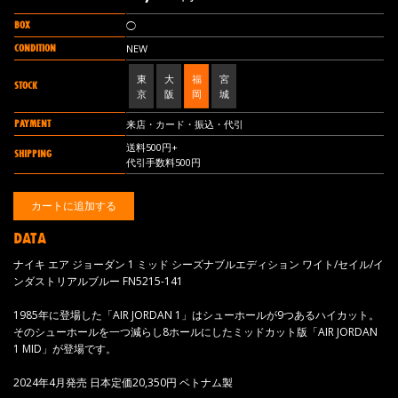
BOX
◯
CONDITION
NEW
東
大
福
宮
STOCK
京
阪
岡
城
PAYMENT
来店・カード・振込・代引
送料500円+
SHIPPING
代引手数料500円
DATA
ナイキ エア ジョーダン 1 ミッド シーズナブルエディション ワイト/セイル/イ
ンダストリアルブルー FN5215-141
1985年に登場した「AIR JORDAN 1」はシューホールが9つあるハイカット。
そのシューホールを一つ減らし8ホールにしたミッドカット版「AIR JORDAN
1 MID」が登場です。
2024年4月発売 日本定価20,350円 ベトナム製