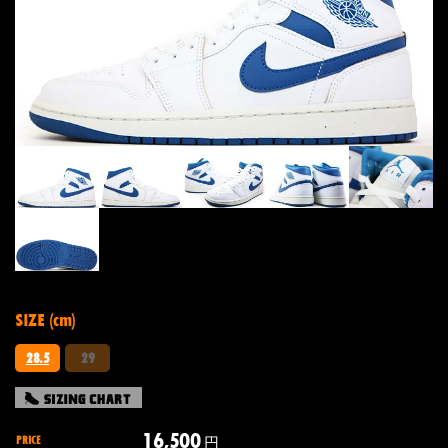
SIZE (cm)
28.5
29
16,500
PRICE
円