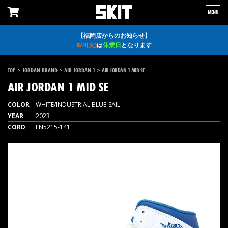
MENU
【福岡店からのお知らせ】
8/4(火)
は
休業日
となります
>
>
>
TOP
JORDAN BRAND
AIR JORDAN 1
AIR JORDAN 1 MID SE
AIR JORDAN 1 MID SE
COLOR
WHITE/INDUSTRIAL BLUE-SAIL
YEAR
2023
CORD
FN5215-141