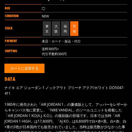
BOX
◯
CONDITION
NEW
東
大
福
宮
STOCK
京
阪
岡
城
PAYMENT
来店・カード・振込・代引
送料500円+
SHIPPING
代引手数料500円
DATA
ナイキ エア ジョーダン 1 ノックアウト ブリーチ アクア/ホワイト DO5047-
411
1985年に発売された「AIR JORDAN 1」の廉価版として、アッパーをレザーか
らキャンバス地に変更し、「NIKE VANDAL」のソールユニットを搭載した
「AIR JORDAN 1 KO(A.J. K.O.)」の復刻版の登場です。日本では当時「AIR
JORDAN 1 HIGH」は17,800円、「AJ KO」は6,800円で白×赤×黒、白×赤、白
×青の3色が日本国内でも販売されていました。当時は販売数が少なかった事