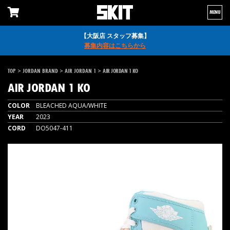
MENU
【大阪店 スタッフ募集】
募集内容はこちらから
>
>
>
TOP
JORDAN BRAND
AIR JORDAN 1
AIR JORDAN 1 KO
AIR JORDAN 1 KO
COLOR
BLEACHED AQUA/WHITE
YEAR
2023
CORD
DO5047-411