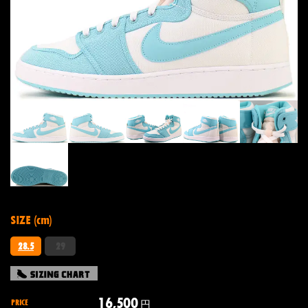
SIZE (cm)
28.5
29
16,500
PRICE
円