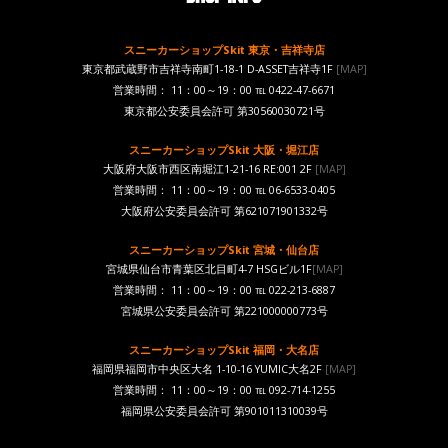
スニーカーショップSkit 東京・吉祥寺店
東京都武蔵野市吉祥寺南町1-18-1 D-ASSET吉祥寺1F
[MAP]
営業時間： 11：00～19：00 ℡ 0422-47-6671
東京都公安委員会許可 第30560030721号
スニーカーショップSkit 大阪・堀江店
大阪府大阪市西区南堀江1-21-16 RE:001 2F
[MAP]
営業時間： 11：00～19：00 ℡ 06-6533-0405
大阪府公安委員会許可 第621071901332号
スニーカーショップSkit 宮城・仙台店
宮城県仙台市青葉区北目町4-7 HSGビル1F
[MAP]
営業時間： 11：00～19：00 ℡ 022-213-6887
宮城県公安委員会許可 第221000000773号
スニーカーショップSkit 福岡・大名店
福岡県福岡市中央区大名 1-10-16 YUMIC大名2F
[MAP]
営業時間： 11：00～19：00 ℡ 092-714-1255
福岡県公安委員会許可 第901011310039号