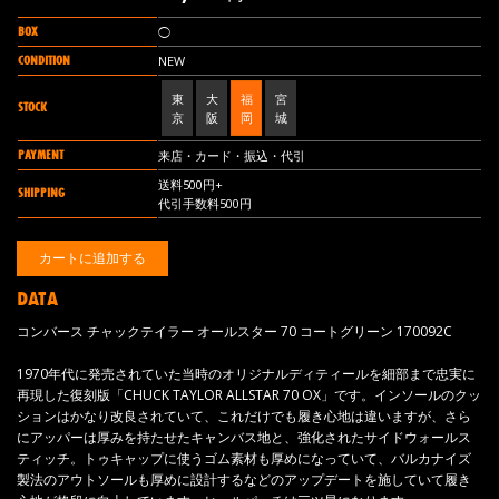
BOX
◯
CONDITION
NEW
東
大
福
宮
STOCK
京
阪
岡
城
PAYMENT
来店・カード・振込・代引
送料500円+
SHIPPING
代引手数料500円
DATA
コンバース チャックテイラー オールスター 70 コートグリーン 170092C
1970年代に発売されていた当時のオリジナルディティールを細部まで忠実に
再現した復刻版「CHUCK TAYLOR ALLSTAR 70 OX」です。インソールのクッ
ションはかなり改良されていて、これだけでも履き心地は違いますが、さら
にアッパーは厚みを持たせたキャンバス地と、強化されたサイドウォールス
ティッチ。トゥキャップに使うゴム素材も厚めになっていて、バルカナイズ
製法のアウトソールも厚めに設計するなどのアップデートを施していて履き