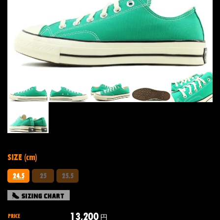
SIZE (cm)
24.5
25
25.5
13,200
PRICE
円