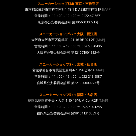
スニーカーショップSkit 東京・吉祥寺店
東京都武蔵野市吉祥寺南町1-18-1 D-ASSET吉祥寺1F
[MAP]
営業時間： 11：00～19：00 ℡ 0422-47-6671
東京都公安委員会許可 第30560030721号
スニーカーショップSkit 大阪・堀江店
大阪府大阪市西区南堀江1-21-16 RE:001 2F
[MAP]
営業時間： 11：00～19：00 ℡ 06-6533-0405
大阪府公安委員会許可 第621071901332号
スニーカーショップSkit 宮城・仙台店
宮城県仙台市青葉区北目町4-7 HSGビル1F
[MAP]
営業時間： 11：00～19：00 ℡ 022-213-6887
宮城県公安委員会許可 第221000000773号
スニーカーショップSkit 福岡・大名店
福岡県福岡市中央区大名 1-10-16 YUMIC大名2F
[MAP]
営業時間： 11：00～19：00 ℡ 092-714-1255
福岡県公安委員会許可 第901011310039号