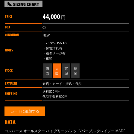
44,000
PRICE
円
BOX
◯
CONDITION
NEW
・25cm-US6 1/2
・保管汚れ有
NOTES
・箱ダメージ有
・銀箱
東
大
宮
福
STOCK
京
阪
城
岡
PAYMENT
来店・カード・振込・代引
送料500円+
SHIPPING
代引手数料500円
DATA
コンバース オールスター ハイ グリーン/レッド/パープル クレイジー MADE