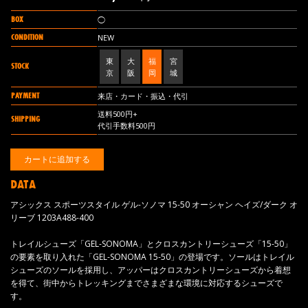
BOX
◯
CONDITION
NEW
東
大
福
宮
STOCK
京
阪
岡
城
PAYMENT
来店・カード・振込・代引
送料500円+
SHIPPING
代引手数料500円
DATA
アシックス スポーツスタイル ゲル-ソノマ 15-50 オーシャン ヘイズ/ダーク オ
リーブ 1203A488-400
トレイルシューズ「GEL-SONOMA」とクロスカントリーシューズ「15-50」
の要素を取り入れた「GEL-SONOMA 15-50」の登場です。ソールはトレイル
シューズのソールを採用し、アッパーはクロスカントリーシューズから着想
を得て、街中からトレッキングまでさまざまな環境に対応するシューズで
す。