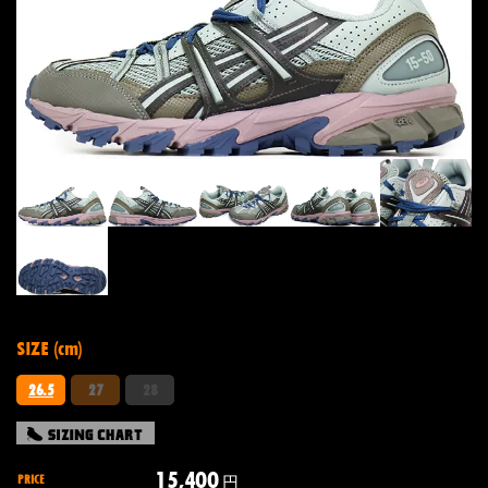
SIZE (cm)
26.5
27
28
15,400
PRICE
円