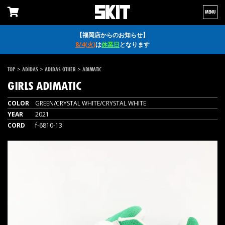
MENU
【福岡店からのお知らせ】
8/4(火)
は
休業日
となります
>
>
>
TOP
ADIDAS
ADIDAS OTHER
ADIMATIC
GIRLS
ADIMATIC
COLOR
GREEN/CRYSTAL WHITE/CRYSTAL WHITE
YEAR
2021
CORD
f-6810-13