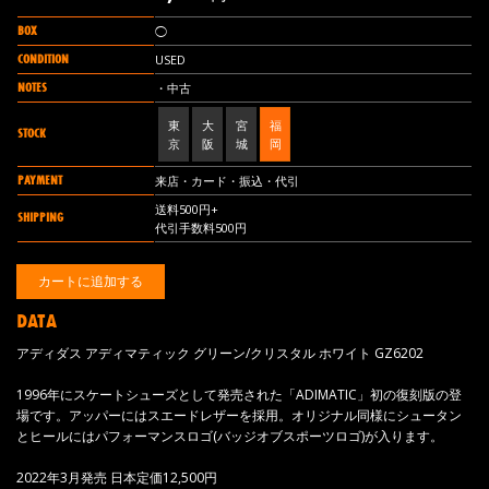
BOX
◯
CONDITION
USED
NOTES
・中古
東
大
宮
福
STOCK
京
阪
城
岡
PAYMENT
来店・カード・振込・代引
送料500円+
SHIPPING
代引手数料500円
DATA
アディダス アディマティック グリーン/クリスタル ホワイト GZ6202
1996年にスケートシューズとして発売された「ADIMATIC」初の復刻版の登
場です。アッパーにはスエードレザーを採用。オリジナル同様にシュータン
とヒールにはパフォーマンスロゴ(バッジオブスポーツロゴ)が入ります。
2022年3月発売 日本定価12,500円