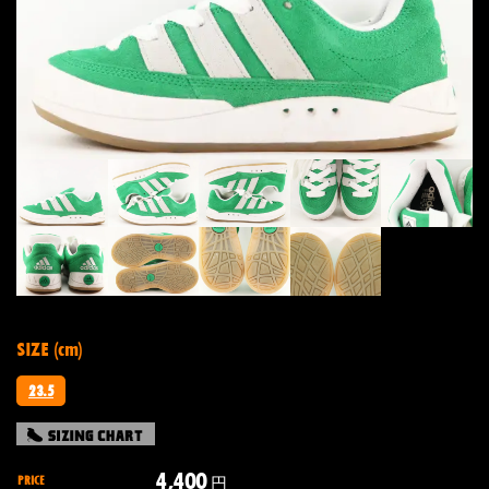
SIZE (cm)
23.5
4,400
PRICE
円