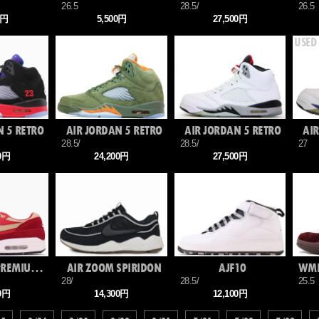
26.5
28.5/
26.5
0円
5,500円
27,500円
N 5 RETRO
AIR JORDAN 5 RETRO
AIR JORDAN 5 RETRO
AIR
28.5/
28.5/
27
00円
24,200円
27,500円
AIR MAX 1 PREMIUM RETRO
AIR ZOOM SPIRIDON
AJF10
28/
28.5/
25.5
00円
14,300円
12,100円