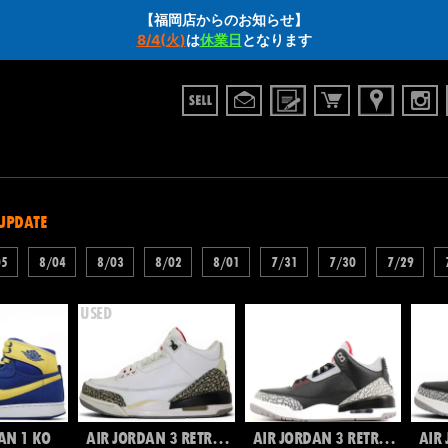
【福岡店からのお知らせ】
8/4(火)
は
休業日
となります
 UPDATE
05
8/04
8/03
8/02
8/01
7/31
7/30
7/29
AN 1 KO
AIR JORDAN 3 RETRO 88
AIR JORDAN 3 RETRO OG