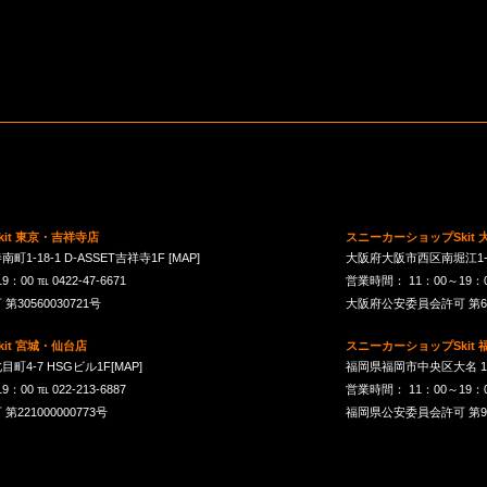
it 東京・吉祥寺店
スニーカーショップSkit
1-18-1 D-ASSET吉祥寺1F
[MAP]
大阪府大阪市西区南堀江1-21-
00 ℡ 0422-47-6671
営業時間： 11：00～19：00 
30560030721号
大阪府公安委員会許可 第621
it 宮城・仙台店
スニーカーショップSkit
町4-7 HSGビル1F
[MAP]
福岡県福岡市中央区大名 1-10
00 ℡ 022-213-6887
営業時間： 11：00～19：00 
21000000773号
福岡県公安委員会許可 第901