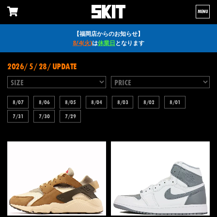
MENU
【福岡店からのお知らせ】
8/4(火)
は
休業日
となります
2026/ 5/ 28/ UPDATE
8/07
8/06
8/05
8/04
8/03
8/02
8/01
7/31
7/30
7/29