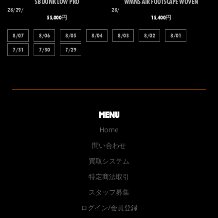
SB DUNK LOW PRO
WMNS AIR FOOTSCAPE WOVEN
28/29/
28/
55,000円
15,400円
8/07
8/06
8/05
8/04
8/03
8/02
8/01
7/31
7/30
7/29
Home
問い合わせ
買取システム
特定商法取引
スタッフ募集
ログイン/会員登録