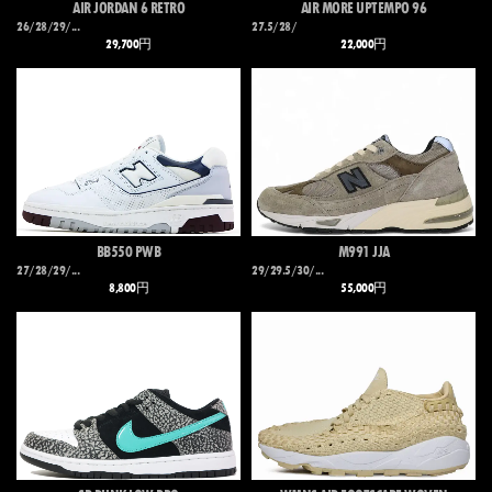
AIR JORDAN 6 RETRO
AIR MORE UPTEMPO 96
26/28/29/...
27.5/28/
29,700円
22,000円
BB550 PWB
M991 JJA
27/28/29/...
29/29.5/30/...
8,800円
55,000円