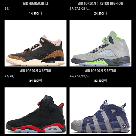
AIR HUARACHE LE
AIR JORDAN 1 RETRO HIGH OG
29/
27/27.5/28/...
14,300円
24,200円
AIR JORDAN 3 RETRO
AIR JORDAN 5 RETRO
27/28/
26/27.5/28/...
24,200円
23,100円