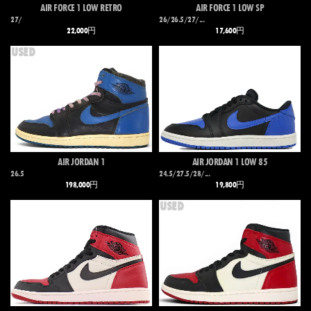
AIR FORCE 1 LOW RETRO
AIR FORCE 1 LOW SP
27/
26/26.5/27/...
22,000円
17,600円
USED
AIR JORDAN 1
AIR JORDAN 1 LOW 85
26.5
24.5/27.5/28/...
198,000円
19,800円
USED