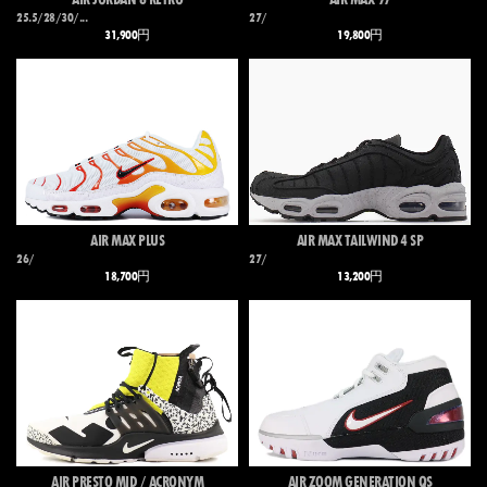
25.5/28/30/...
27/
31,900円
19,800円
AIR MAX PLUS
AIR MAX TAILWIND 4 SP
26/
27/
18,700円
13,200円
AIR PRESTO MID / ACRONYM
AIR ZOOM GENERATION QS