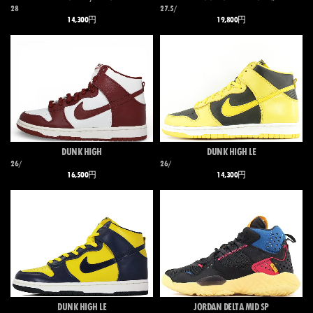
28
27.5/
14,300円
19,800円
DUNK HIGH
DUNK HIGH LE
26/
26/
16,500円
14,300円
DUNK HIGH LE
JORDAN DELTA MID SP