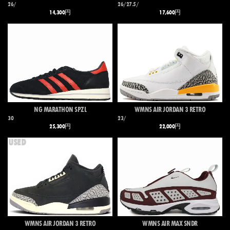
26/
26/27.5/
14,300円
17,600円
NG MARATHON SPZL
WMNS AIR JORDAN 3 RETRO
30
23/
25,300円
22,000円
USED
WMNS AIR JORDAN 3 RETRO
WMNS AIR MAX SNDR