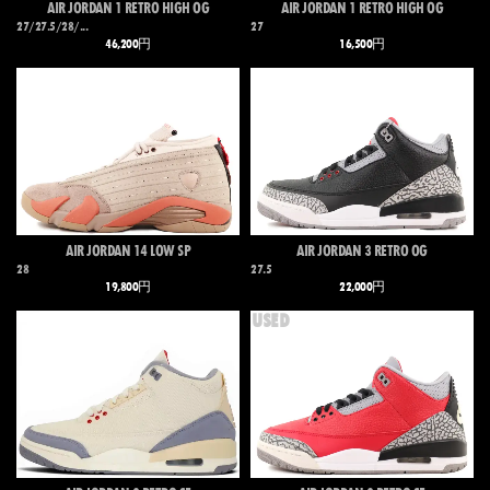
AIR JORDAN 1 RETRO HIGH OG
AIR JORDAN 1 RETRO HIGH OG
27/27.5/28/...
27
46,200円
16,500円
AIR JORDAN 14 LOW SP
AIR JORDAN 3 RETRO OG
28
27.5
19,800円
22,000円
USED