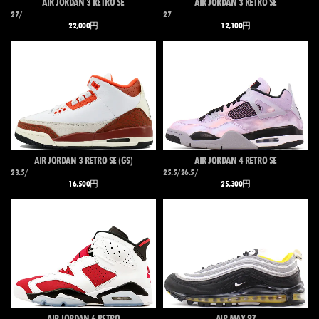
AIR JORDAN 3 RETRO SE
AIR JORDAN 3 RETRO SE
27/
27
22,000円
12,100円
AIR JORDAN 3 RETRO SE (GS)
AIR JORDAN 4 RETRO SE
23.5/
25.5/26.5/
16,500円
25,300円
AIR JORDAN 6 RETRO
AIR MAX 97