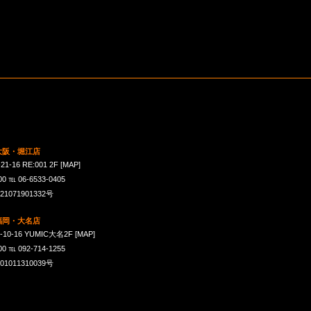
 大阪・堀江店
16 RE:001 2F
[MAP]
℡ 06-6533-0405
071901332号
 福岡・大名店
-16 YUMIC大名2F
[MAP]
℡ 092-714-1255
011310039号