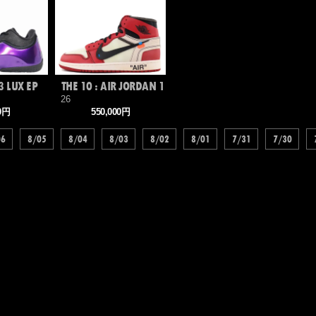
3 LUX EP
THE 10 : AIR JORDAN 1
26
00円
550,000円
06
8/05
8/04
8/03
8/02
8/01
7/31
7/30