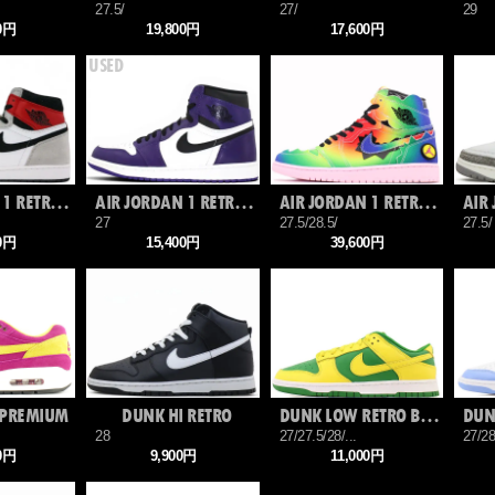
27.5/
27/
29
00円
19,800円
17,600円
AIR JORDAN 1 RETRO HIGH OG
AIR JORDAN 1 RETRO HIGH OG
AIR JORDAN 1 RETRO HIGH OG J
27
27.5/28.5/
27.5/
00円
15,400円
39,600円
 PREMIUM
DUNK HI RETRO
DUNK LOW RETRO BTTYS
28
27/27.5/28/...
27/28
00円
9,900円
11,000円