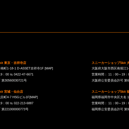
it 東京・吉祥寺店
スニーカーショップSkit
1-18-1 D-ASSET吉祥寺1F
[MAP]
大阪府大阪市西区南堀江1-21-
00 ℡ 0422-47-6671
営業時間： 11：00～19：00 
30560030721号
大阪府公安委員会許可 第621
it 宮城・仙台店
スニーカーショップSkit
町4-7 HSGビル1F
[MAP]
福岡県福岡市中央区大名 1-10
00 ℡ 022-213-6887
営業時間： 11：00～19：00 
21000000773号
福岡県公安委員会許可 第901