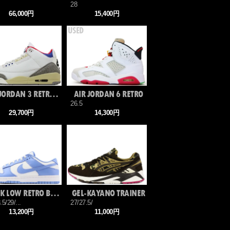
28
66,000円
15,400円
AIR JORDAN 3 RETRO OG SP
AIR JORDAN 6 RETRO
26.5
29,700円
14,300円
DUNK LOW RETRO BTTYS
GEL-KAYANO TRAINER
.5/29/...
27/27.5/
13,200円
11,000円