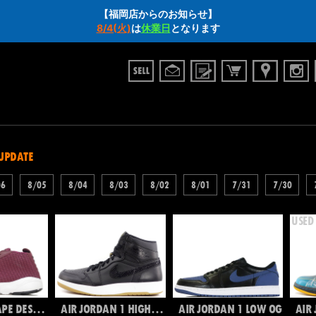
【福岡店からのお知らせ】
8/4(火)
は
休業日
となります
 UPDATE
06
8/05
8/04
8/03
8/02
8/01
7/31
7/30
AIR FOOTSCAPE DESERT CHUKKA QS
AIR JORDAN 1 HIGH THE RETURN
AIR JORDAN 1 LOW OG