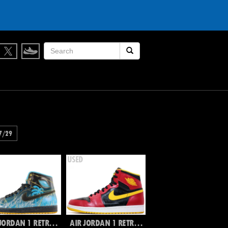
検索開始
7/29
AIR JORDAN 1 RETRO HIGH DB
AIR JORDAN 1 RETRO HIGH OG