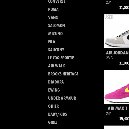
CONVERSE
28/
11,0
PUMA
VANS
SALOMON
MIZUNO
FILA
SAUCONY
LE COQ SPORTIF
28.5
11,0
AIR WALK
BROOKS HERITAGE
DIADORA
EWING
UNDER ARMOUR
OTHER
AIR MAX 1
28/
BABY/KIDS
15,4
GIRLS