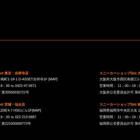
it 東京・吉祥寺店
スニーカーショップSkit
1-18-1 D-ASSET吉祥寺1F
[MAP]
大阪府大阪市西区南堀江1-21-
00 ℡ 0422-47-6671
営業時間： 11：00～19：00 
30560030721号
大阪府公安委員会許可 第621
it 宮城・仙台店
スニーカーショップSkit
町4-7 HSGビル1F
[MAP]
福岡県福岡市中央区大名 1-10
00 ℡ 022-213-6887
営業時間： 11：00～19：00 
21000000773号
福岡県公安委員会許可 第901