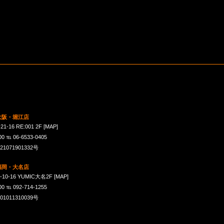
 大阪・堀江店
16 RE:001 2F
[MAP]
℡ 06-6533-0405
071901332号
 福岡・大名店
-16 YUMIC大名2F
[MAP]
℡ 092-714-1255
011310039号