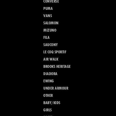
CONVERSE
PUMA
VANS
SALOMON
MIZUNO
FILA
SAUCONY
LE COQ SPORTIF
AIR WALK
BROOKS HERITAGE
DIADORA
EWING
UNDER ARMOUR
OTHER
BABY/KIDS
GIRLS