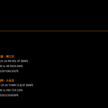
 大阪・堀江店
16 RE:001 2F
[MAP]
℡ 06-6533-0405
071901332号
 福岡・大名店
-16 YUMIC大名2F
[MAP]
℡ 092-714-1255
011310039号