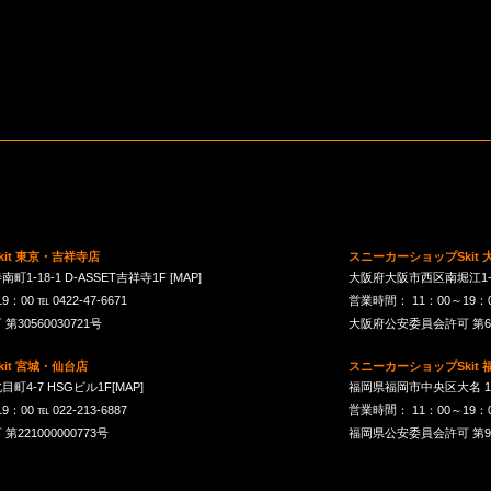
it 東京・吉祥寺店
スニーカーショップSkit
1-18-1 D-ASSET吉祥寺1F
[MAP]
大阪府大阪市西区南堀江1-21-
00 ℡ 0422-47-6671
営業時間： 11：00～19：00 
30560030721号
大阪府公安委員会許可 第621
it 宮城・仙台店
スニーカーショップSkit
町4-7 HSGビル1F
[MAP]
福岡県福岡市中央区大名 1-10
00 ℡ 022-213-6887
営業時間： 11：00～19：00 
21000000773号
福岡県公安委員会許可 第901