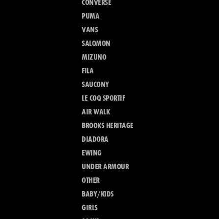
CONVERSE
PUMA
VANS
SALOMON
MIZUNO
FILA
SAUCONY
LE COQ SPORTIF
AIR WALK
BROOKS HERITAGE
DIADORA
EWING
UNDER ARMOUR
OTHER
BABY/KIDS
GIRLS