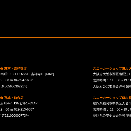
it 東京・吉祥寺店
スニーカーショップSkit
1-18-1 D-ASSET吉祥寺1F
[MAP]
大阪府大阪市西区南堀江1-21-
00 ℡ 0422-47-6671
営業時間： 11：00～19：00 
30560030721号
大阪府公安委員会許可 第621
it 宮城・仙台店
スニーカーショップSkit
町4-7 HSGビル1F
[MAP]
福岡県福岡市中央区大名 1-10
00 ℡ 022-213-6887
営業時間： 11：00～19：00 
21000000773号
福岡県公安委員会許可 第901