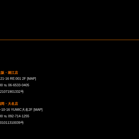
 大阪・堀江店
16 RE:001 2F
[MAP]
℡ 06-6533-0405
071901332号
 福岡・大名店
-16 YUMIC大名2F
[MAP]
℡ 092-714-1255
011310039号