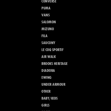
CONVERSE
PUMA
VANS
SALOMON
MIZUNO
FILA
SAUCONY
LE COQ SPORTIF
AIR WALK
BROOKS HERITAGE
DIADORA
EWING
UNDER ARMOUR
OTHER
BABY/KIDS
GIRLS