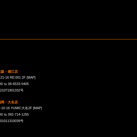
 大阪・堀江店
16 RE:001 2F
[MAP]
℡ 06-6533-0405
071901332号
 福岡・大名店
-16 YUMIC大名2F
[MAP]
℡ 092-714-1255
011310039号