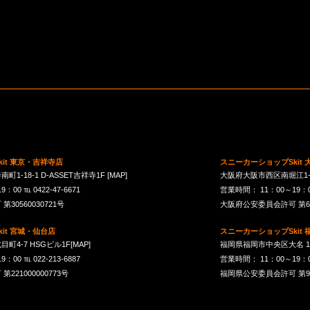
it 東京・吉祥寺店
スニーカーショップSkit
1-18-1 D-ASSET吉祥寺1F
[MAP]
大阪府大阪市西区南堀江1-21-
00 ℡ 0422-47-6671
営業時間： 11：00～19：00 
30560030721号
大阪府公安委員会許可 第621
it 宮城・仙台店
スニーカーショップSkit
町4-7 HSGビル1F
[MAP]
福岡県福岡市中央区大名 1-10
00 ℡ 022-213-6887
営業時間： 11：00～19：00 
21000000773号
福岡県公安委員会許可 第901