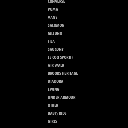
CONVERSE
PUMA
VANS
SALOMON
MIZUNO
FILA
SAUCONY
LE COQ SPORTIF
AIR WALK
BROOKS HERITAGE
DIADORA
EWING
UNDER ARMOUR
OTHER
BABY/KIDS
GIRLS