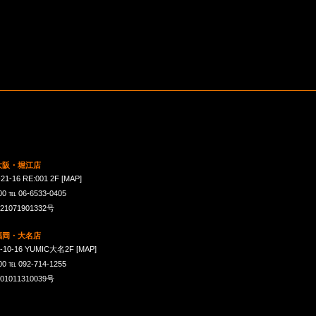
 大阪・堀江店
16 RE:001 2F
[MAP]
℡ 06-6533-0405
071901332号
 福岡・大名店
-16 YUMIC大名2F
[MAP]
℡ 092-714-1255
011310039号