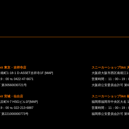
it 東京・吉祥寺店
スニーカーショップSkit
1-18-1 D-ASSET吉祥寺1F
[MAP]
大阪府大阪市西区南堀江1-21-
00 ℡ 0422-47-6671
営業時間： 11：00～19：00 
30560030721号
大阪府公安委員会許可 第621
it 宮城・仙台店
スニーカーショップSkit
町4-7 HSGビル1F
[MAP]
福岡県福岡市中央区大名 1-10
00 ℡ 022-213-6887
営業時間： 11：00～19：00 
21000000773号
福岡県公安委員会許可 第901