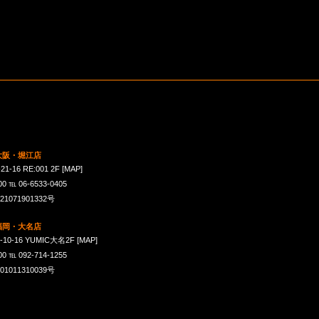
 大阪・堀江店
16 RE:001 2F
[MAP]
℡ 06-6533-0405
071901332号
 福岡・大名店
-16 YUMIC大名2F
[MAP]
℡ 092-714-1255
011310039号