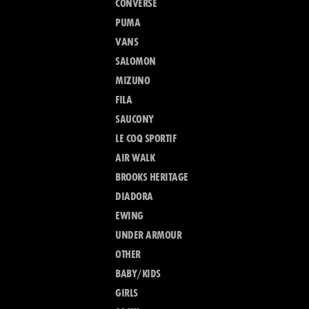
CONVERSE
PUMA
VANS
SALOMON
MIZUNO
FILA
SAUCONY
LE COQ SPORTIF
AIR WALK
BROOKS HERITAGE
DIADORA
EWING
UNDER ARMOUR
OTHER
BABY/KIDS
GIRLS