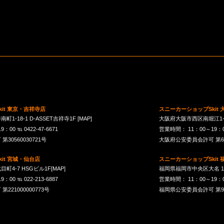
it 東京・吉祥寺店
スニーカーショップSkit
1-18-1 D-ASSET吉祥寺1F
[MAP]
大阪府大阪市西区南堀江1-21-
00 ℡ 0422-47-6671
営業時間： 11：00～19：00 
30560030721号
大阪府公安委員会許可 第621
it 宮城・仙台店
スニーカーショップSkit
町4-7 HSGビル1F
[MAP]
福岡県福岡市中央区大名 1-10
00 ℡ 022-213-6887
営業時間： 11：00～19：00 
21000000773号
福岡県公安委員会許可 第901