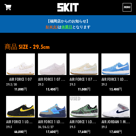
MENU
【福岡店からのお知らせ】
8/4(火)
は
休業日
となります
商品 SIZE - 29.5cm
AIR FORCE 1 07
AIR FORCE 1 07 FRESH
AIR FORCE 1 07 PREMIUM
AIR FORCE 1 LOW RETRO
29.5/30
29.5
29.5
29.5
11,000円
15,400円
11,000円
15,400円
USED
AIR FORCE 1 LOW RETRO QS KB P
AIR FORCE 1 LOW SP
AIR FORCE 1 LOW SUPREME I/0 DB
AIR JORDAN 1 MID PI
29.5
26/26.5/27
29.5
29.5
66,000円
17,600円
17,600円
17,600円