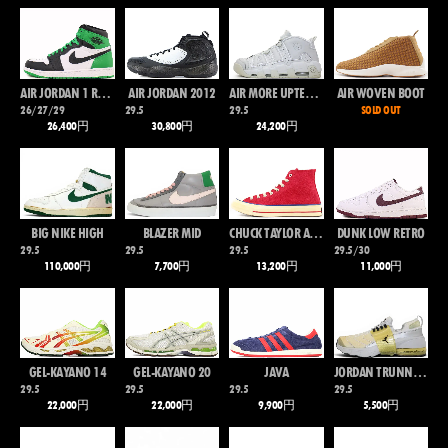
AIR JORDAN 1 RETRO HIGH OG
AIR JORDAN 2012
AIR MORE UPTEMPO 96
AIR WOVEN BOOT
26/27/29
29.5
29.5
SOLD OUT
26,400円
30,800円
24,200円
BIG NIKE HIGH
BLAZER MID
CHUCK TAYLOR ALL STAR 70 HI
DUNK LOW RETRO
29.5
29.5
29.5
29.5/30
110,000円
7,700円
13,200円
11,000円
GEL-KAYANO 14
GEL-KAYANO 20
JAVA
JORDAN TRUNNER BUBBLE
29.5
29.5
29.5
29.5
22,000円
22,000円
9,900円
5,500円