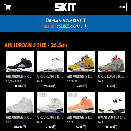
MENU
【福岡店からのお知らせ】
8/4(火)
は
休業日
となります
AIR JORDAN 5 SIZE - 26.5cm
AIR JORDAN 5 RETRO
AIR JORDAN 5 RETRO
AIR JORDAN 5 RETRO
AIR JORDAN 5 RETRO
26/26.5/27
26.5
26.5/27
26.5
30,800円
26,400円
35,200円
16,500円
USED
USED
AIR JORDAN 5 RETRO PREMIUM
AIR JORDAN 5 RETRO SP
AIR JORDAN 5 RETRO SP
WMNS AIR JORDAN 5 RETRO
26.5
26.5
26.5
26.5
22,000円
13,200円
7,700円
26,400円