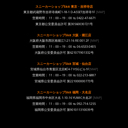
スニーカーショップSkit 東京・吉祥寺店
東京都武蔵野市吉祥寺南町1-18-1 D-ASSET吉祥寺1F
[MAP]
営業時間： 11：00～19：00 ℡ 0422-47-6671
東京都公安委員会許可 第30560030721号
スニーカーショップSkit 大阪・堀江店
大阪府大阪市西区南堀江1-21-16 RE:001 2F
[MAP]
営業時間： 11：00～19：00 ℡ 06-6533-0405
大阪府公安委員会許可 第621071901332号
スニーカーショップSkit 宮城・仙台店
宮城県仙台市青葉区北目町4-7 HSGビル1F
[MAP]
営業時間： 11：00～19：00 ℡ 022-213-6887
宮城県公安委員会許可 第221000000773号
スニーカーショップSkit 福岡・大名店
福岡県福岡市中央区大名 1-10-16 YUMIC大名2F
[MAP]
営業時間： 11：00～19：00 ℡ 092-714-1255
福岡県公安委員会許可 第901011310039号