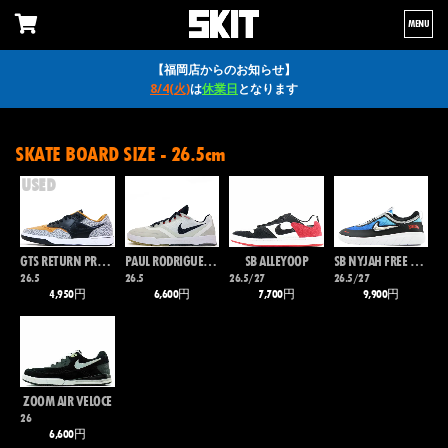
MENU
【福岡店からのお知らせ】
8/4(火)
は
休業日
となります
SKATE BOARD SIZE - 26.5cm
USED
GTS RETURN PREMIUM
PAUL RODRIGUEZ 9 ELITE
SB ALLEYOOP
SB NYJAH FREE 2 PRM
26.5
26.5
26.5/27
26.5/27
4,950円
6,600円
7,700円
9,900円
ZOOM AIR VELOCE
26
6,600円