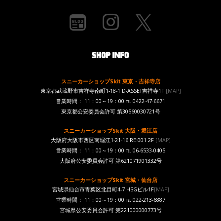
スニーカーショップSkit 東京・吉祥寺店
東京都武蔵野市吉祥寺南町1-18-1 D-ASSET吉祥寺1F
[MAP]
営業時間： 11：00～19：00 ℡ 0422-47-6671
東京都公安委員会許可 第30560030721号
スニーカーショップSkit 大阪・堀江店
大阪府大阪市西区南堀江1-21-16 RE:001 2F
[MAP]
営業時間： 11：00～19：00 ℡ 06-6533-0405
大阪府公安委員会許可 第621071901332号
スニーカーショップSkit 宮城・仙台店
宮城県仙台市青葉区北目町4-7 HSGビル1F
[MAP]
営業時間： 11：00～19：00 ℡ 022-213-6887
宮城県公安委員会許可 第221000000773号