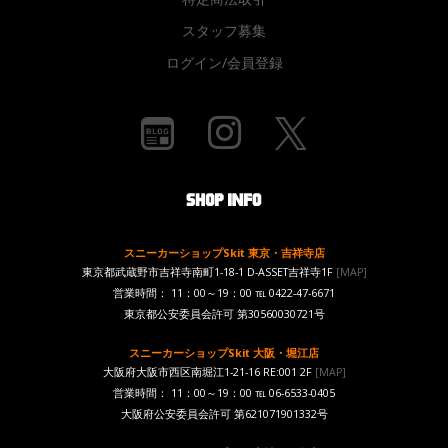
スタッフ募集
ログイン/会員登録
スニーカーショップSkit 東京・吉祥寺店
東京都武蔵野市吉祥寺南町1-18-1 D-ASSET吉祥寺1F
[MAP]
営業時間： 11：00～19：00 ℡ 0422-47-6671
東京都公安委員会許可 第30560030721号
スニーカーショップSkit 大阪・堀江店
大阪府大阪市西区南堀江1-21-16 RE:001 2F
[MAP]
営業時間： 11：00～19：00 ℡ 06-6533-0405
大阪府公安委員会許可 第621071901332号