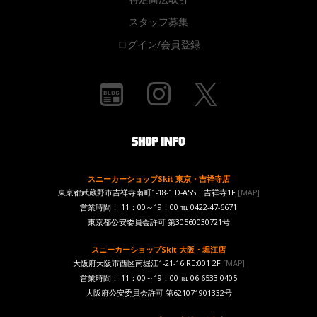
スタッフ募集
ログイン/会員登録
スニーカーショップSkit 東京・吉祥寺店
東京都武蔵野市吉祥寺南町1-18-1 D-ASSET吉祥寺1F
[MAP]
営業時間： 11：00～19：00 ℡ 0422-47-6671
東京都公安委員会許可 第30560030721号
スニーカーショップSkit 大阪・堀江店
大阪府大阪市西区南堀江1-21-16 RE:001 2F
[MAP]
営業時間： 11：00～19：00 ℡ 06-6533-0405
大阪府公安委員会許可 第621071901332号