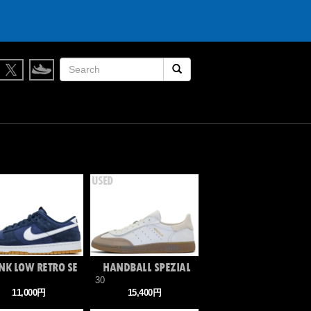
検索開始
NK LOW RETRO SE
HANDBALL SPEZIAL
30
11,000円
15,400円