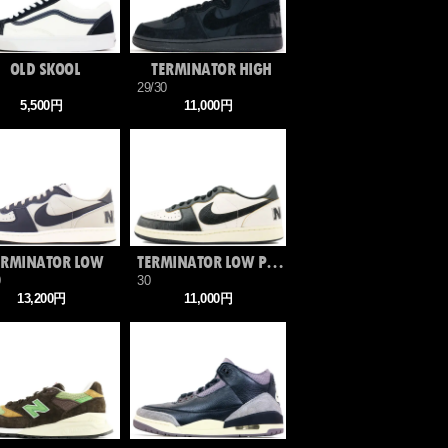
OLD SKOOL
TERMINATOR HIGH
29/30
5,500円
11,000円
ERMINATOR LOW
TERMINATOR LOW PRM
0
30
13,200円
11,000円