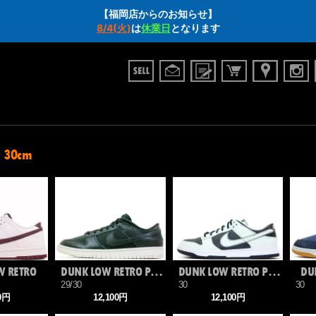
【福岡店からのお知らせ】
8/4(火)
は
休業日
となります
 30cm
W RETRO
DUNK LOW RETRO PREMIUM
DUNK LOW RETRO PREMIUM
DU
29/30
30
30
00円
12,100円
12,100円