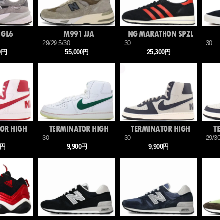
 GL6
M991 JJA
NG MARATHON SPZL
29/29.5/30
30
30
00円
55,000円
25,300円
OR HIGH
TERMINATOR HIGH
TERMINATOR HIGH
T
30
30
29/3
0円
9,900円
9,900円