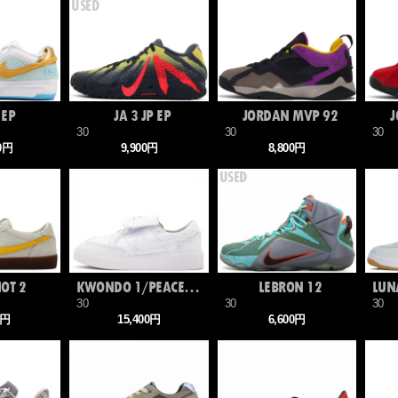
 EP
JA 3 JP EP
JORDAN MVP 92
J
30
30
30
00円
9,900円
8,800円
HOT 2
KWONDO 1/PEACEMINUSONE
LEBRON 12
30
30
30
0円
15,400円
6,600円