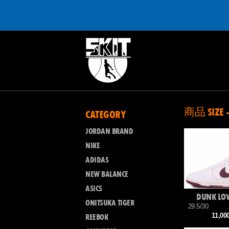
商品 SIZE -
CATEGORY
JORDAN BRAND
NIKE
ADIDAS
NEW BALANCE
ASICS
DUNK LO
ONITSUKA TIGER
29.5/30
11,0
REEBOK