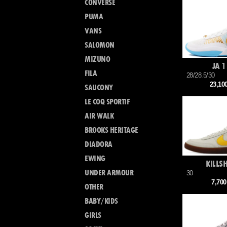
CONVERSE
PUMA
VANS
SALOMON
MIZUNO
JA 1
FILA
28/28.5/30
23,1
SAUCONY
LE COQ SPORTIF
AIR WALK
BROOKS HERITAGE
DIADORA
EWING
KILLS
UNDER ARMOUR
30
7,70
OTHER
BABY/KIDS
GIRLS