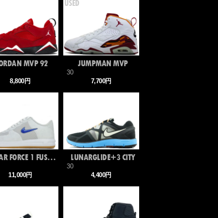
ORDAN MVP 92
JUMPMAN MVP
30
8,800円
7,700円
LUNAR FORCE 1 FUSE SP CLOT
LUNARGLIDE+3 CITY
30
11,000円
4,400円