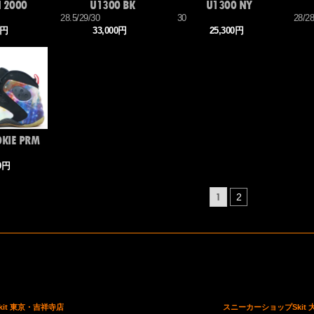
N 2000
U1300 BK
U1300 NY
28.5/29/30
30
28/28
0円
33,000円
25,300円
KIE PRM
00円
1
2
it 東京・吉祥寺店
スニーカーショップSkit