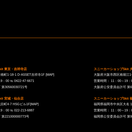
it 東京・吉祥寺店
スニーカーショップSkit
1-18-1 D-ASSET吉祥寺1F
[MAP]
大阪府大阪市西区南堀江1-21-
00 ℡ 0422-47-6671
営業時間： 11：00～19：00 
30560030721号
大阪府公安委員会許可 第621
it 宮城・仙台店
スニーカーショップSkit
町4-7 HSGビル1F
[MAP]
福岡県福岡市中央区大名 1-10
00 ℡ 022-213-6887
営業時間： 11：00～19：00 
21000000773号
福岡県公安委員会許可 第901