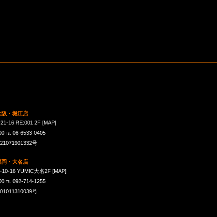
 大阪・堀江店
16 RE:001 2F
[MAP]
℡ 06-6533-0405
071901332号
 福岡・大名店
-16 YUMIC大名2F
[MAP]
℡ 092-714-1255
011310039号