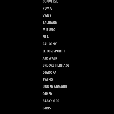
CONVERSE
PUMA
VANS
SALOMON
MIZUNO
FILA
SAUCONY
LE COQ SPORTIF
AIR WALK
BROOKS HERITAGE
DIADORA
EWING
UNDER ARMOUR
OTHER
BABY/KIDS
GIRLS