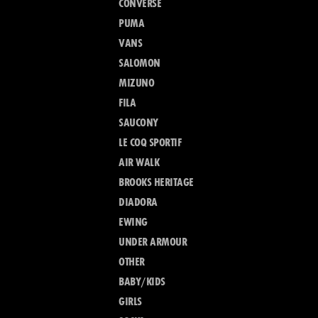
CONVERSE
PUMA
VANS
SALOMON
MIZUNO
FILA
SAUCONY
LE COQ SPORTIF
AIR WALK
BROOKS HERITAGE
DIADORA
EWING
UNDER ARMOUR
OTHER
BABY/KIDS
GIRLS