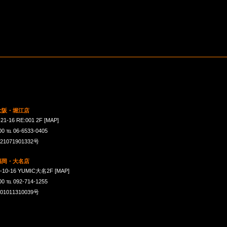
 大阪・堀江店
16 RE:001 2F
[MAP]
℡ 06-6533-0405
071901332号
 福岡・大名店
-16 YUMIC大名2F
[MAP]
℡ 092-714-1255
011310039号