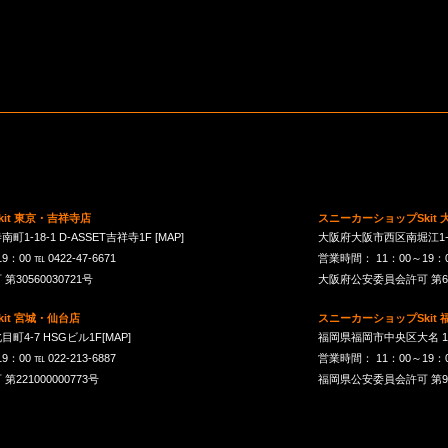
it 東京・吉祥寺店
スニーカーショップSkit
1-18-1 D-ASSET吉祥寺1F
[MAP]
大阪府大阪市西区南堀江1-21-
00 ℡ 0422-47-6671
営業時間： 11：00～19：00 
30560030721号
大阪府公安委員会許可 第621
it 宮城・仙台店
スニーカーショップSkit
町4-7 HSGビル1F
[MAP]
福岡県福岡市中央区大名 1-10
00 ℡ 022-213-6887
営業時間： 11：00～19：00 
21000000773号
福岡県公安委員会許可 第901