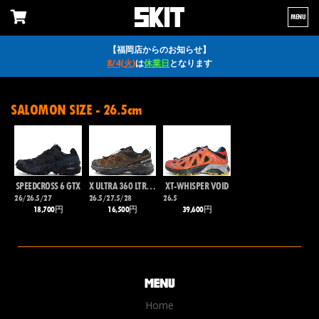
MENU
【福岡店からのお知らせ】
8/4(火)
は
休業日
となります
SALOMON SIZE - 26.5cm
SPEEDCROSS 6 GTX
X ULTRA 360 LTR GTX
XT-WHISPER VOID
26/26.5/27
26.5/27.5/28
26.5
18,700円
16,500円
39,600円
Home