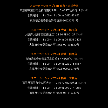
スニーカーショップSkit 東京・吉祥寺店
東京都武蔵野市吉祥寺南町1-18-1 D-ASSET吉祥寺1F
[MAP]
営業時間： 11：00～19：00 ℡ 0422-47-6671
東京都公安委員会許可 第30560030721号
スニーカーショップSkit 大阪・堀江店
大阪府大阪市西区南堀江1-21-16 RE:001 2F
[MAP]
営業時間： 11：00～19：00 ℡ 06-6533-0405
大阪府公安委員会許可 第621071901332号
スニーカーショップSkit 宮城・仙台店
宮城県仙台市青葉区北目町4-7 HSGビル1F
[MAP]
営業時間： 11：00～19：00 ℡ 022-213-6887
宮城県公安委員会許可 第221000000773号
スニーカーショップSkit 福岡・大名店
福岡県福岡市中央区大名 1-10-16 YUMIC大名2F
[MAP]
営業時間： 11：00～19：00 ℡ 092-714-1255
福岡県公安委員会許可 第901011310039号