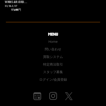
WMNS AIR JORDAN 1 RETRO HIGH OG
23/26.5/27
17,600円
Home
問い合わせ
買取システム
特定商法取引
スタッフ募集
ログイン/会員登録