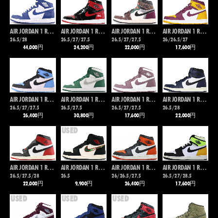
AIR JORDAN 1 RETRO HIGH OG
AIR JORDAN 1 RETRO HIGH OG
AIR JORDAN 1 RETRO HIGH OG
AIR JORDAN 1 RETRO HIGH OG
26.5/28
26.5/27/27.5
26.5/27/27.5
26/26.5/27
44,000円
24,200円
22,000円
17,600円
AIR JORDAN 1 RETRO HIGH OG
AIR JORDAN 1 RETRO HIGH OG
AIR JORDAN 1 RETRO HIGH OG
AIR JORDAN 1 RETRO HIGH OG
26.5/27/27.5
26.5/27.5
26.5/27/27.5
26.5/28
26,400円
30,800円
17,600円
22,000円
USED
AIR JORDAN 1 RETRO HIGH OG
AIR JORDAN 1 RETRO HIGH OG
AIR JORDAN 1 RETRO HIGH OG
AIR JORDAN 1 RETRO HIGH OG
26.5/27.5/28
26.5
26/26.5/27.5
26.5/27/28.5
22,000円
9,900円
26,400円
17,600円
USED
USED
USED